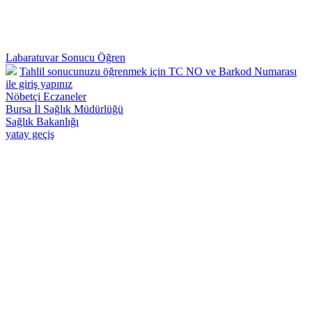
Labaratuvar Sonucu Öğren
Tahlil sonucunuzu öğrenmek için TC NO ve Barkod Numarası
ile giriş yapınız
Nöbetçi Eczaneler
Bursa İl Sağlık Müdürlüğü
Sağlık Bakanlığı
yatay geçiş
Osmangazi 57 Nolu Deva Aile Sağlığı Merkezi - Telefon : 0224 242
26 28 Adnan Menderes Mah.Yılmaz Sk.No:50 Osmangazi /
BURSA