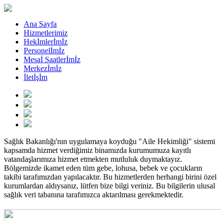
Ana Sayfa
Hizmetlerimiz
Hekİmlerİmİz
Personelİmİz
Mesaİ Saatlerİmİz
Merkezİmİz
İletİşİm
Sağlık Bakanlığı'nın uygulamaya koyduğu "Aile Hekimliği" sistemi
kapsamda hizmet verdiğimiz binamızda kurumumuza kayıtlı
vatandaşlarımıza hizmet etmekten mutluluk duymaktayız.
Bölgemizde ikamet eden tüm gebe, lohusa, bebek ve çocukların
takibi tarafımızdan yapılacaktır. Bu hizmetlerden herhangi birini özel
kurumlardan aldıysanız, lütfen bize bilgi veriniz. Bu bilgilerin ulusal
sağlık veri tabanına tarafımızca aktarılması gerekmektedir.