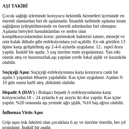
AŞI TAKİBİ
Çocuk sağlığı izleminde koruyucu hekimlik hizmetleri içerisinde en
önemli olanlardan biri de aşılamadır. İnsanlık tarihinde aşılama insan
sağlığının iyileştirilmesinde en önemli adımlardan biri olmuştur.
Aşılama bireyleri hastalıklardan ve neden olan
komplikasyonlarından korur. pnömokok bakterisi zature, menejit ve
orta kulak iltihabı gibi enfeksiyonlara yol açabilir. En sık görülen 13
tipine karşı geliştirilmiş aşı 2-4-6 aylarda uygulanır. 12.. rapel dozu
yapılır. İnaktif bir aşıdır. 5 yaş üzerine rutin uygulanmaz. Yan etki
olarak ateş ve huzursuzluk,aşı yapılan yerde lokal şişlik ve kızarıklık
olabilir.
Suçiçeği Aşısı:
Suçiçeği enfeksiyonuna karşı koruyucu canlı bir
aşıdır.1 yaşından itibaren yapılabilir. Kas içine uygulanır. Aşıdan 9-
10 gün sonra hafif ateş ,döküntü olabilir.
Hepatit A (HAV) :
Bulaşıcı hepatit A enfeksiyonlarına karşı
koruyucudur.18 – 24 aylarda 6 ay arayla iki doz yapılır. Kas içine
yapılır. %20 oranında aşı yerinde ağrı şişlik, %10 baş ağrısı olabilir.
İnfluenza Virüs Aşısı
Grip aşısı risk faktörü olan çocuklara 6 ay ve üzerine önerilir, her yıl
uygulanır. İnaktif bir aşıdır.