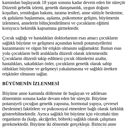
karnından başlayarak 18 yaşın sonuna kadar devem eden bir süreçtir
Düzenli gebelik izlemi, genetik danışmanlık, uygun doğum
koşulları, yenidoğan bakımı, tarama testleri, anne sütüyle beslenme,
ek gıdaların başlanması, aşılama, psikomotor gelişim, büyümenin
izlenmesi, annelerin bilinçlendirilmesi ve çocukların eğitimi
koruyucu hekimlik kapsamına girmektedir.
Çocuk sağlığı ve hastalıkları doktorlarının esas amacı çocukların
sağlıklı büyüme ve gelişmesi açısından kendi potansiyellerini
kazanmasını ve olgun bir erişkin olmasını sağlamaktır. Bunun esas
yolu çocukların belli aralıklarla düzenli olarak izlenmesidir.
Çocukların düzenli takip edilmesi çocuk ölümlerini azaltır,
hastalıkları, sakatlıkları önler, çocukların genetik olarak sahip
oldukları büyüme ve gelişmeyi yakalamasına ve sağlıklı üretken
erişkinler olmasını sağlar.
BÜYÜMENİN İZLENMESİ
Büyüme anne karnında döllenme ile başlayan ve adölesan
döneminin sonuna kadar devam eden bir süreçtir. Büyüme
potansiyeli çocuğun genetik yapısına, hormonal yapıya, çevresel
(beslenme) faktörlere ve psikososyal etmenlere bağlı olarak farklılık
gösterebilmektedir. Ayrıca sağlıklı bir büyüme için vücuttaki tüm
organların da (kalp, akciğerler, böbrek) sağlıklı olarak çalışması
gerekmektedir. Büyüme iki dönemde gerçekleşir. Birincisi anne