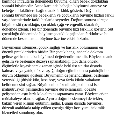
karnında intrauterin dönemdeki büyüme, diğeri bebek doğduktan
sonraki büyümedir. Anne karnında bebeğin büyümesi anneye ve
bebeğe ait faktörlere bağlı olarak farklılık gösterir. Doğumdan
sonraki büyümede ise bebeklerin ve çocukların büyüme hızları farklı
yaş dönemlerinde farklı hızlarda seyreder. Doğum sonrası süreçte
büyüme süt çocukluğu, çocukluk çağı ve ergenlik olarak üç
dönemde izlenir. Her bir dönemde büyüme hızı farklılık gösterir. Süt
çocukluğu döneminde büyüme çocukluk çağından farklıdır ve bu
dönemde beslenmenin büyüme üzerine etkisi fazladır.
Büyümenin izlenmesi çocuk sağlığı ve hastalık bölümünün en
önemli pratiklerinden biridir. Bir çocuk hangi nedenle doktora
gelirse gelsin mutlaka büyümesi değerlendirilmelidir. Böylece o anki
gelişim ve beslenme düzeyi saptanabildiği gibi daha önceki
ölçümlerle kıyaslanarak zaman içinde bekl üst sınırlar dışında
kalması veya yatık, düz ve aşağı doğru eğimli olması patolojik bir
durum olduğunu gösterir. Büyümenin değerlendirilmesi beslenme
yetersizliği (düşük kilo, kısa boy) veya fazla kilolu vakaların
belirlenmesini sağlar. Büyümenin düzenli takip edilmesi ise
malnutrüsyon gelişmeden büyüme duraksamasını, obezite
gelişmeden aşırı hızlı kilo alımını saptamaya yarar. Böylece erken
müdahaleye olanak sağlar. Ayrıca doğru beslenmeyi destekler,
bakım veren kişinin eğitimini sağlar. Bunun dışında büyümesi
düzenli aralıklarla takip edilen çocuğa diğer koruyucu hekimlik
hizmetleri sunulmuş olur.