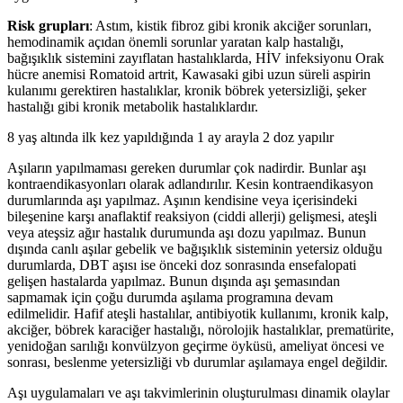
Risk grupları
: Astım, kistik fibroz gibi kronik akciğer sorunları,
hemodinamik açıdan önemli sorunlar yaratan kalp hastalığı,
bağışıklık sistemini zayıflatan hastalıklarda, HİV infeksiyonu Orak
hücre anemisi Romatoid artrit, Kawasaki gibi uzun süreli aspirin
kulanımı gerektiren hastalıklar, kronik böbrek yetersizliği, şeker
hastalığı gibi kronik metabolik hastalıklardır.
8 yaş altında ilk kez yapıldığında 1 ay arayla 2 doz yapılır
Aşıların yapılmaması gereken durumlar çok nadirdir. Bunlar aşı
kontraendikasyonları olarak adlandırılır. Kesin kontraendikasyon
durumlarında aşı yapılmaz. Aşının kendisine veya içerisindeki
bileşenine karşı anaflaktif reaksiyon (ciddi allerji) gelişmesi, ateşli
veya ateşsiz ağır hastalık durumunda aşı dozu yapılmaz. Bunun
dışında canlı aşılar gebelik ve bağışıklık sisteminin yetersiz olduğu
durumlarda, DBT aşısı ise önceki doz sonrasında ensefalopati
gelişen hastalarda yapılmaz. Bunun dışında aşı şemasından
sapmamak için çoğu durumda aşılama programına devam
edilmelidir. Hafif ateşli hastalılar, antibiyotik kullanımı, kronik kalp,
akciğer, böbrek karaciğer hastalığı, nörolojik hastalıklar, prematürite,
yenidoğan sarılığı konvülzyon geçirme öyküsü, ameliyat öncesi ve
sonrası, beslenme yetersizliği vb durumlar aşılamaya engel değildir.
Aşı uygulamaları ve aşı takvimlerinin oluşturulması dinamik olaylar