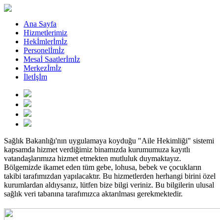
Ana Sayfa
Hizmetlerimiz
Hekİmlerİmİz
Personelİmİz
Mesaİ Saatlerİmİz
Merkezİmİz
İletİşİm
Sağlık Bakanlığı'nın uygulamaya koyduğu "Aile Hekimliği" sistemi
kapsamda hizmet verdiğimiz binamızda kurumumuza kayıtlı
vatandaşlarımıza hizmet etmekten mutluluk duymaktayız.
Bölgemizde ikamet eden tüm gebe, lohusa, bebek ve çocukların
takibi tarafımızdan yapılacaktır. Bu hizmetlerden herhangi birini özel
kurumlardan aldıysanız, lütfen bize bilgi veriniz. Bu bilgilerin ulusal
sağlık veri tabanına tarafımızca aktarılması gerekmektedir.