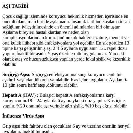
AŞI TAKİBİ
Çocuk sağlığı izleminde koruyucu hekimlik hizmetleri içerisinde en
önemli olanlardan biri de aşılamadır. İnsanlık tarihinde aşılama insan
sağlığının iyileştirilmesinde en önemli adımlardan biri olmuştur.
Aşılama bireyleri hastalıklardan ve neden olan
komplikasyonlarından korur. pnömokok bakterisi zature, menejit ve
orta kulak iltihabı gibi enfeksiyonlara yol açabilir. En sık görülen 13
tipine karşı geliştirilmiş aşı 2-4-6 aylarda uygulanır. 12.. rapel dozu
yapılır. İnaktif bir aşıdır. 5 yaş üzerine rutin uygulanmaz. Yan etki
olarak ateş ve huzursuzluk,aşı yapılan yerde lokal şişlik ve kızarıklık
olabilir.
Suçiçeği Aşısı:
Suçiçeği enfeksiyonuna karşı koruyucu canlı bir
aşıdır.1 yaşından itibaren yapılabilir. Kas içine uygulanır. Aşıdan 9-
10 gün sonra hafif ateş ,döküntü olabilir.
Hepatit A (HAV) :
Bulaşıcı hepatit A enfeksiyonlarına karşı
koruyucudur.18 – 24 aylarda 6 ay arayla iki doz yapılır. Kas içine
yapılır. %20 oranında aşı yerinde ağrı şişlik, %10 baş ağrısı olabilir.
İnfluenza Virüs Aşısı
Grip aşısı risk faktörü olan çocuklara 6 ay ve üzerine önerilir, her yıl
uygulanır. İnaktif bir aşıdır.