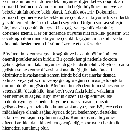
karnında intrauterin dönemdeki büyüme, diğeri bebek doğduktan
sonraki büyümedir. Anne karnında bebeğin büyümesi anneye ve
bebeğe ait faktörlere bağlı olarak farklılık gösterir. Doğumdan
sonraki büyümede ise bebeklerin ve çocukların büyüme hızları farklı
yaş dönemlerinde farklı hızlarda seyreder. Doğum sonrası süreçte
büyüme süt çocukluğu, çocukluk çağı ve ergenlik olarak üç
dönemde izlenir. Her bir dönemde büyüme hızı farklılık gösterir. Süt
çocukluğu döneminde büyüme çocukluk çağından farklıdır ve bu
dönemde beslenmenin büyüme üzerine etkisi fazladır.
Büyümenin izlenmesi çocuk sağlığı ve hastalık bölümünün en
önemli pratiklerinden biridir. Bir çocuk hangi nedenle doktora
gelirse gelsin mutlaka büyümesi değerlendirilmelidir. Böylece o anki
gelişim ve beslenme düzeyi saptanabildiği gibi daha önceki
ölçümlerle kıyaslanarak zaman içinde bekl üst sınırlar dışında
kalması veya yatık, düz ve aşağı doğru eğimli olması patolojik bir
durum olduğunu gösterir. Büyümenin değerlendirilmesi beslenme
yetersizliği (düşük kilo, kısa boy) veya fazla kilolu vakaların
belirlenmesini sağlar. Büyümenin düzenli takip edilmesi ise
malnutrüsyon gelişmeden büyüme duraksamasını, obezite
gelişmeden aşırı hızlı kilo alımını saptamaya yarar. Böylece erken
müdahaleye olanak sağlar. Ayrıca doğru beslenmeyi destekler,
bakım veren kişinin eğitimini sağlar. Bunun dışında büyümesi
düzenli aralıklarla takip edilen çocuğa diğer koruyucu hekimlik
hizmetleri sunulmuş olur.