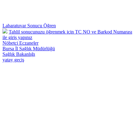
Labaratuvar Sonucu Öğren
Tahlil sonucunuzu öğrenmek için TC NO ve Barkod Numarası
ile giriş yapınız
Nöbetçi Eczaneler
Bursa İl Sağlık Müdürlüğü
Sağlık Bakanlığı
yatay geçiş
Osmangazi 57 Nolu Deva Aile Sağlığı Merkezi - Telefon : 0224 242
26 28 Adnan Menderes Mah.Yılmaz Sk.No:50 Osmangazi /
BURSA