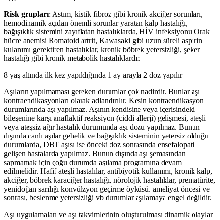
Risk grupları
: Astım, kistik fibroz gibi kronik akciğer sorunları,
hemodinamik açıdan önemli sorunlar yaratan kalp hastalığı,
bağışıklık sistemini zayıflatan hastalıklarda, HİV infeksiyonu Orak
hücre anemisi Romatoid artrit, Kawasaki gibi uzun süreli aspirin
kulanımı gerektiren hastalıklar, kronik böbrek yetersizliği, şeker
hastalığı gibi kronik metabolik hastalıklardır.
8 yaş altında ilk kez yapıldığında 1 ay arayla 2 doz yapılır
Aşıların yapılmaması gereken durumlar çok nadirdir. Bunlar aşı
kontraendikasyonları olarak adlandırılır. Kesin kontraendikasyon
durumlarında aşı yapılmaz. Aşının kendisine veya içerisindeki
bileşenine karşı anaflaktif reaksiyon (ciddi allerji) gelişmesi, ateşli
veya ateşsiz ağır hastalık durumunda aşı dozu yapılmaz. Bunun
dışında canlı aşılar gebelik ve bağışıklık sisteminin yetersiz olduğu
durumlarda, DBT aşısı ise önceki doz sonrasında ensefalopati
gelişen hastalarda yapılmaz. Bunun dışında aşı şemasından
sapmamak için çoğu durumda aşılama programına devam
edilmelidir. Hafif ateşli hastalılar, antibiyotik kullanımı, kronik kalp,
akciğer, böbrek karaciğer hastalığı, nörolojik hastalıklar, prematürite,
yenidoğan sarılığı konvülzyon geçirme öyküsü, ameliyat öncesi ve
sonrası, beslenme yetersizliği vb durumlar aşılamaya engel değildir.
Aşı uygulamaları ve aşı takvimlerinin oluşturulması dinamik olaylar