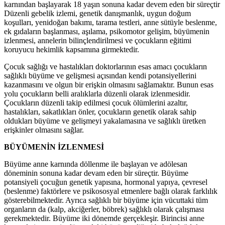
karnından başlayarak 18 yaşın sonuna kadar devem eden bir süreçtir
Düzenli gebelik izlemi, genetik danışmanlık, uygun doğum
koşulları, yenidoğan bakımı, tarama testleri, anne sütüyle beslenme,
ek gıdaların başlanması, aşılama, psikomotor gelişim, büyümenin
izlenmesi, annelerin bilinçlendirilmesi ve çocukların eğitimi
koruyucu hekimlik kapsamına girmektedir.
Çocuk sağlığı ve hastalıkları doktorlarının esas amacı çocukların
sağlıklı büyüme ve gelişmesi açısından kendi potansiyellerini
kazanmasını ve olgun bir erişkin olmasını sağlamaktır. Bunun esas
yolu çocukların belli aralıklarla düzenli olarak izlenmesidir.
Çocukların düzenli takip edilmesi çocuk ölümlerini azaltır,
hastalıkları, sakatlıkları önler, çocukların genetik olarak sahip
oldukları büyüme ve gelişmeyi yakalamasına ve sağlıklı üretken
erişkinler olmasını sağlar.
BÜYÜMENİN İZLENMESİ
Büyüme anne karnında döllenme ile başlayan ve adölesan
döneminin sonuna kadar devam eden bir süreçtir. Büyüme
potansiyeli çocuğun genetik yapısına, hormonal yapıya, çevresel
(beslenme) faktörlere ve psikososyal etmenlere bağlı olarak farklılık
gösterebilmektedir. Ayrıca sağlıklı bir büyüme için vücuttaki tüm
organların da (kalp, akciğerler, böbrek) sağlıklı olarak çalışması
gerekmektedir. Büyüme iki dönemde gerçekleşir. Birincisi anne