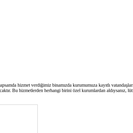
kapsamda hizmet verdiğimiz binamızda kurumumuza kayıtlı vatandaşla
ktır. Bu hizmetlerden herhangi birini özel kurumlardan aldıysanız, lütfen