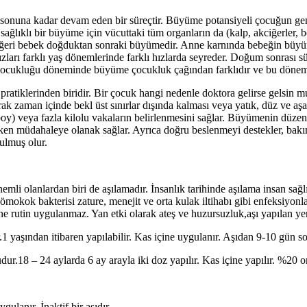
onuna kadar devam eden bir süreçtir. Büyüme potansiyeli çocuğun genet
a sağlıklı bir büyüme için vücuttaki tüm organların da (kalp, akciğerler
iğeri bebek doğduktan sonraki büyümedir. Anne karnında bebeğin büyümesi
rı farklı yaş dönemlerinde farklı hızlarda seyreder. Doğum sonrası sü
t çocukluğu döneminde büyüme çocukluk çağından farklıdır ve bu dönem
atiklerinden biridir. Bir çocuk hangi nedenle doktora gelirse gelsin m
ak zaman içinde bekl üst sınırlar dışında kalması veya yatık, düz ve aşa
boy) veya fazla kilolu vakaların belirlenmesini sağlar. Büyümenin düz
erken müdahaleye olanak sağlar. Ayrıca doğru beslenmeyi destekler, bak
ulmuş olur.
mli olanlardan biri de aşılamadır. İnsanlık tarihinde aşılama insan sağl
okok bakterisi zature, menejit ve orta kulak iltihabı gibi enfeksiyonlara 
rine rutin uygulanmaz. Yan etki olarak ateş ve huzursuzluk,aşı yapılan yerd
1 yaşından itibaren yapılabilir. Kas içine uygulanır. Aşıdan 9-10 gün son
ur.18 – 24 aylarda 6 ay arayla iki doz yapılır. Kas içine yapılır. %20 ora
gulanır. İnaktif bir aşıdır.