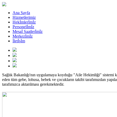
Ana Sayfa
Hizmetlerimiz
Hekİmlerİmİz
Personelİmİz
Mesaİ Saatlerİmİz
Merkezİmİz
İletİşİm
Sağlık Bakanlığı'nın uygulamaya koyduğu "Aile Hekimliği" sistemi 
eden tüm gebe, lohusa, bebek ve çocukların takibi tarafımızdan yapılaca
tarafımızca aktarılması gerekmektedir.