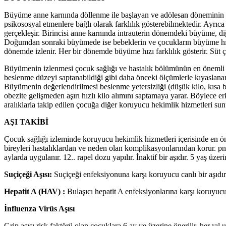
Büyüme anne karnında döllenme ile başlayan ve adölesan döneminin s
psikososyal etmenlere bağlı olarak farklılık gösterebilmektedir. Ayrıc
gerçekleşir. Birincisi anne karnında intrauterin dönemdeki büyüme, d
Doğumdan sonraki büyümede ise bebeklerin ve çocukların büyüme hızla
dönemde izlenir. Her bir dönemde büyüme hızı farklılık gösterir. Sü
Büyümenin izlenmesi çocuk sağlığı ve hastalık bölümünün en önemli pr
beslenme düzeyi saptanabildiği gibi daha önceki ölçümlerle kıyaslanar
Büyümenin değerlendirilmesi beslenme yetersizliği (düşük kilo, kısa 
obezite gelişmeden aşırı hızlı kilo alımını saptamaya yarar. Böylece 
aralıklarla takip edilen çocuğa diğer koruyucu hekimlik hizmetleri sun
AŞI TAKİBİ
Çocuk sağlığı izleminde koruyucu hekimlik hizmetleri içerisinde en öne
bireyleri hastalıklardan ve neden olan komplikasyonlarından korur. pnöm
aylarda uygulanır. 12.. rapel dozu yapılır. İnaktif bir aşıdır. 5 yaş üze
Suçiçeği Aşısı:
Suçiçeği enfeksiyonuna karşı koruyucu canlı bir aşıdır.
Hepatit A (HAV) :
Bulaşıcı hepatit A enfeksiyonlarına karşı koruyucud
İnfluenza Virüs Aşısı
Grip aşısı risk faktörü olan çocuklara 6 ay ve üzerine önerilir, her yıl uy