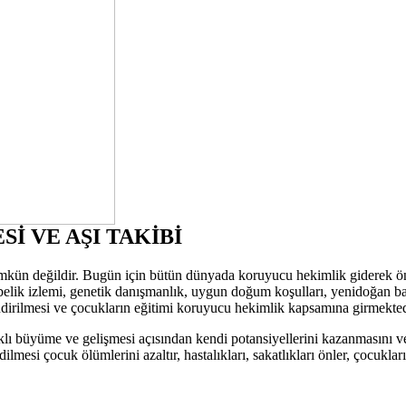
 VE AŞI TAKİBİ
 mümkün değildir. Bugün için bütün dünyada koruyucu hekimlik giderek
elik izlemi, genetik danışmanlık, uygun doğum koşulları, yenidoğan bakı
ndirilmesi ve çocukların eğitimi koruyucu hekimlik kapsamına girmekted
lıklı büyüme ve gelişmesi açısından kendi potansiyellerini kazanmasını v
edilmesi çocuk ölümlerini azaltır, hastalıkları, sakatlıkları önler, çocu