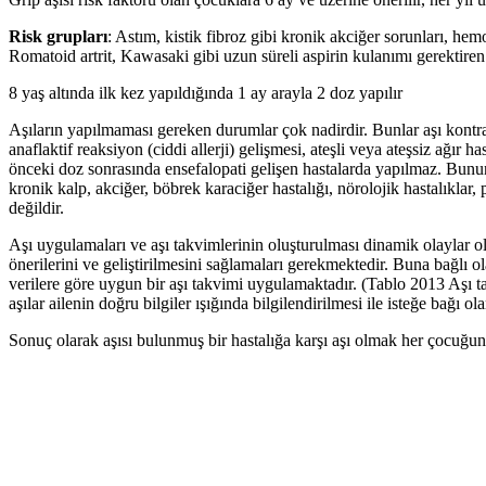
Risk grupları
: Astım, kistik fibroz gibi kronik akciğer sorunları, he
Romatoid artrit, Kawasaki gibi uzun süreli aspirin kulanımı gerektiren h
8 yaş altında ilk kez yapıldığında 1 ay arayla 2 doz yapılır
Aşıların yapılmaması gereken durumlar çok nadirdir. Bunlar aşı kontra
anaflaktif reaksiyon (ciddi allerji) gelişmesi, ateşli veya ateşsiz ağı
önceki doz sonrasında ensefalopati gelişen hastalarda yapılmaz. Bunun
kronik kalp, akciğer, böbrek karaciğer hastalığı, nörolojik hastalıkla
değildir.
Aşı uygulamaları ve aşı takvimlerinin oluşturulması dinamik olaylar 
önerilerini ve geliştirilmesini sağlamaları gerekmektedir. Buna bağlı
verilere göre uygun bir aşı takvimi uygulamaktadır. (Tablo 2013 Aşı t
aşılar ailenin doğru bilgiler ışığında bilgilendirilmesi ile isteğe bağı o
Sonuç olarak aşısı bulunmuş bir hastalığa karşı aşı olmak her çocuğun 