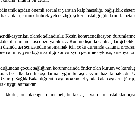
modinamik açıdan önemli sorunlar yaratan kalp hastalığı, bağışıklık sist
astalıklar, kronik böbrek yetersizliği, şeker hastalığı gibi kronik metabo
endikasyonları olarak adlandırılır. Kesin kontraendikasyon durumlarında
r hastalık durumunda aşı dozu yapılmaz. Bunun dışında canlı aşılar gebeli
 dışında aşı şemasından sapmamak için çoğu durumda aşılama programına 
r, prematürite, yenidoğan sarılığı konvülzyon geçirme öyküsü, ameliyat ö
olduğundan çocuk sağlığının korunmasında önder olan kurum ve kuruluşla
 olarak her ülke kendi koşullarına uygun bir aşı takvimi hazırlamaktadı
akvimi) .Sağlık Bakanlığı rutin aşı programı dışında kalan aşıların (G
larak uygulanmalıdır.
hakkıdır; bu hak engel1enmemeli, herkes aşısı va rolan hastalıklar açısı