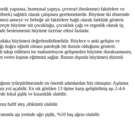
ik yapısına, hormonal yapıya, çevresel (beslenme) faktörlere ve
, böbrek) sağlıklı olarak çalışması gerekmektedir. Büyüme iki dönemde
 anneye ve bebeğe ait faktörlere bağlı olarak farklılık gösterir.
reçte büyüme süt çocukluğu, çocukluk çağı ve ergenlik olarak üç
de beslenmenin büyüme üzerine etkisi fazladır.
utlaka büyümesi değerlendirilmelidir. Böylece o anki gelişim ve
ğı doğru eğimli olması patolojik bir durum olduğunu gösterir.
enli takip edilmesi ise malnutrüsyon gelişmeden büyüme duraksamasını,
ım veren kişinin eğitimini sağlar. Bunun dışında büyümesi düzenli
ığının iyileştirilmesinde en önemli adımlardan biri olmuştur. Aşılama
yol açabilir. En sık görülen 13 tipine karşı geliştirilmiş aşı 2-4-6
e lokal şişlik ve kızarıklık olabilir.
ra hafif ateş ,döküntü olabilir.
nında aşı yerinde ağrı şişlik, %10 baş ağrısı olabilir.