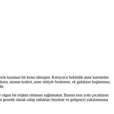
 önem kazanan bir konu olmuştur. Koruyucu hekimlik anne karnından
mı, tarama testleri, anne sütüyle beslenme, ek gıdaların başlanması,
ir.
e olgun bir erişkin olmasını sağlamaktır. Bunun esas yolu çocukların
kların genetik olarak sahip oldukları büyüme ve gelişmeyi yakalamasına