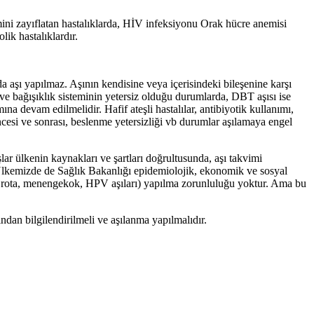
emini zayıflatan hastalıklarda, HİV infeksiyonu Orak hücre anemisi
lik hastalıklardır.
 aşı yapılmaz. Aşının kendisine veya içerisindeki bileşenine karşı
k ve bağışıklık sisteminin yetersiz olduğu durumlarda, DBT aşısı ise
devam edilmelidir. Hafif ateşli hastalılar, antibiyotik kullanımı,
ncesi ve sonrası, beslenme yetersizliği vb durumlar aşılamaya engel
r ülkenin kaynakları ve şartları doğrultusunda, aşı takvimi
r. Ülkemizde de Sağlık Bakanlığı epidemiolojik, ekonomik ve sosyal
rip,rota, menengekok, HPV aşıları) yapılma zorunluluğu yoktur. Ama bu
ndan bilgilendirilmeli ve aşılanma yapılmalıdır.