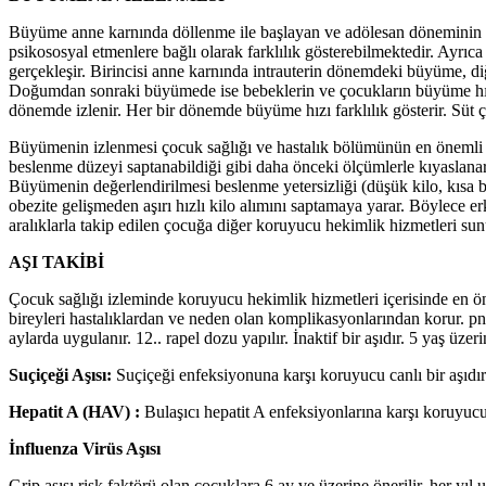
Büyüme anne karnında döllenme ile başlayan ve adölesan döneminin s
psikososyal etmenlere bağlı olarak farklılık gösterebilmektedir. Ayrıc
gerçekleşir. Birincisi anne karnında intrauterin dönemdeki büyüme, d
Doğumdan sonraki büyümede ise bebeklerin ve çocukların büyüme hızla
dönemde izlenir. Her bir dönemde büyüme hızı farklılık gösterir. Sü
Büyümenin izlenmesi çocuk sağlığı ve hastalık bölümünün en önemli pr
beslenme düzeyi saptanabildiği gibi daha önceki ölçümlerle kıyaslanar
Büyümenin değerlendirilmesi beslenme yetersizliği (düşük kilo, kısa 
obezite gelişmeden aşırı hızlı kilo alımını saptamaya yarar. Böylece 
aralıklarla takip edilen çocuğa diğer koruyucu hekimlik hizmetleri sun
AŞI TAKİBİ
Çocuk sağlığı izleminde koruyucu hekimlik hizmetleri içerisinde en öne
bireyleri hastalıklardan ve neden olan komplikasyonlarından korur. pnöm
aylarda uygulanır. 12.. rapel dozu yapılır. İnaktif bir aşıdır. 5 yaş üze
Suçiçeği Aşısı:
Suçiçeği enfeksiyonuna karşı koruyucu canlı bir aşıdır.
Hepatit A (HAV) :
Bulaşıcı hepatit A enfeksiyonlarına karşı koruyucud
İnfluenza Virüs Aşısı
Grip aşısı risk faktörü olan çocuklara 6 ay ve üzerine önerilir, her yıl uy