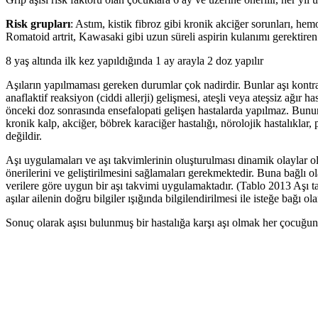
Risk grupları
: Astım, kistik fibroz gibi kronik akciğer sorunları, he
Romatoid artrit, Kawasaki gibi uzun süreli aspirin kulanımı gerektiren h
8 yaş altında ilk kez yapıldığında 1 ay arayla 2 doz yapılır
Aşıların yapılmaması gereken durumlar çok nadirdir. Bunlar aşı kontra
anaflaktif reaksiyon (ciddi allerji) gelişmesi, ateşli veya ateşsiz ağı
önceki doz sonrasında ensefalopati gelişen hastalarda yapılmaz. Bunun
kronik kalp, akciğer, böbrek karaciğer hastalığı, nörolojik hastalıkla
değildir.
Aşı uygulamaları ve aşı takvimlerinin oluşturulması dinamik olaylar 
önerilerini ve geliştirilmesini sağlamaları gerekmektedir. Buna bağlı
verilere göre uygun bir aşı takvimi uygulamaktadır. (Tablo 2013 Aşı t
aşılar ailenin doğru bilgiler ışığında bilgilendirilmesi ile isteğe bağı o
Sonuç olarak aşısı bulunmuş bir hastalığa karşı aşı olmak her çocuğun 