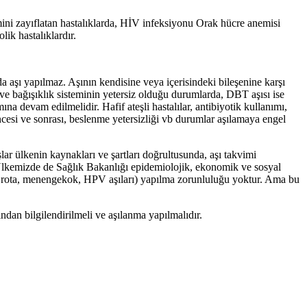
emini zayıflatan hastalıklarda, HİV infeksiyonu Orak hücre anemisi
lik hastalıklardır.
 aşı yapılmaz. Aşının kendisine veya içerisindeki bileşenine karşı
k ve bağışıklık sisteminin yetersiz olduğu durumlarda, DBT aşısı ise
devam edilmelidir. Hafif ateşli hastalılar, antibiyotik kullanımı,
ncesi ve sonrası, beslenme yetersizliği vb durumlar aşılamaya engel
r ülkenin kaynakları ve şartları doğrultusunda, aşı takvimi
r. Ülkemizde de Sağlık Bakanlığı epidemiolojik, ekonomik ve sosyal
rip,rota, menengekok, HPV aşıları) yapılma zorunluluğu yoktur. Ama bu
ndan bilgilendirilmeli ve aşılanma yapılmalıdır.