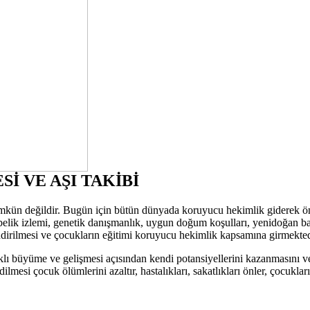
 VE AŞI TAKİBİ
 mümkün değildir. Bugün için bütün dünyada koruyucu hekimlik giderek
elik izlemi, genetik danışmanlık, uygun doğum koşulları, yenidoğan bakı
ndirilmesi ve çocukların eğitimi koruyucu hekimlik kapsamına girmekted
lıklı büyüme ve gelişmesi açısından kendi potansiyellerini kazanmasını v
edilmesi çocuk ölümlerini azaltır, hastalıkları, sakatlıkları önler, çocu