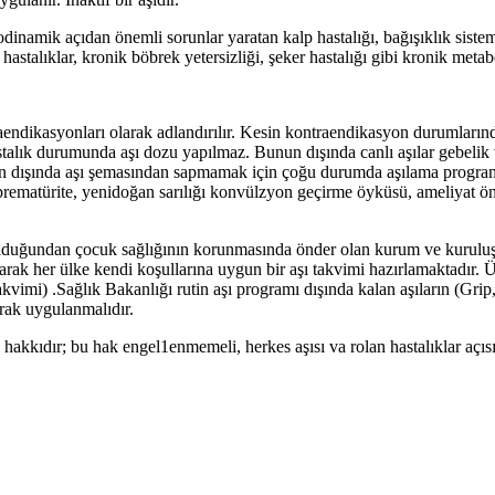
modinamik açıdan önemli sorunlar yaratan kalp hastalığı, bağışıklık sist
astalıklar, kronik böbrek yetersizliği, şeker hastalığı gibi kronik metabo
endikasyonları olarak adlandırılır. Kesin kontraendikasyon durumlarında
r hastalık durumunda aşı dozu yapılmaz. Bunun dışında canlı aşılar gebeli
 dışında aşı şemasından sapmamak için çoğu durumda aşılama programına 
r, prematürite, yenidoğan sarılığı konvülzyon geçirme öyküsü, ameliyat ö
olduğundan çocuk sağlığının korunmasında önder olan kurum ve kuruluşla
 olarak her ülke kendi koşullarına uygun bir aşı takvimi hazırlamaktadı
akvimi) .Sağlık Bakanlığı rutin aşı programı dışında kalan aşıların (G
larak uygulanmalıdır.
hakkıdır; bu hak engel1enmemeli, herkes aşısı va rolan hastalıklar açısı