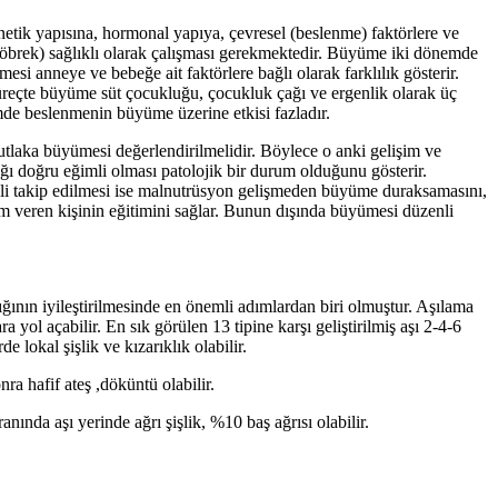
ik yapısına, hormonal yapıya, çevresel (beslenme) faktörlere ve
, böbrek) sağlıklı olarak çalışması gerekmektedir. Büyüme iki dönemde
 anneye ve bebeğe ait faktörlere bağlı olarak farklılık gösterir.
reçte büyüme süt çocukluğu, çocukluk çağı ve ergenlik olarak üç
de beslenmenin büyüme üzerine etkisi fazladır.
utlaka büyümesi değerlendirilmelidir. Böylece o anki gelişim ve
ğı doğru eğimli olması patolojik bir durum olduğunu gösterir.
enli takip edilmesi ise malnutrüsyon gelişmeden büyüme duraksamasını,
ım veren kişinin eğitimini sağlar. Bunun dışında büyümesi düzenli
ığının iyileştirilmesinde en önemli adımlardan biri olmuştur. Aşılama
yol açabilir. En sık görülen 13 tipine karşı geliştirilmiş aşı 2-4-6
e lokal şişlik ve kızarıklık olabilir.
ra hafif ateş ,döküntü olabilir.
nında aşı yerinde ağrı şişlik, %10 baş ağrısı olabilir.