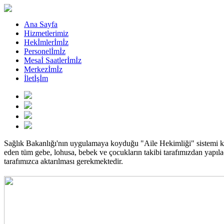
Ana Sayfa
Hizmetlerimiz
Hekİmlerİmİz
Personelİmİz
Mesaİ Saatlerİmİz
Merkezİmİz
İletİşİm
Sağlık Bakanlığı'nın uygulamaya koyduğu "Aile Hekimliği" sistemi 
eden tüm gebe, lohusa, bebek ve çocukların takibi tarafımızdan yapılaca
tarafımızca aktarılması gerekmektedir.