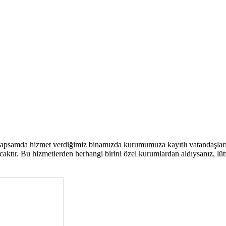
kapsamda hizmet verdiğimiz binamızda kurumumuza kayıtlı vatandaşla
ktır. Bu hizmetlerden herhangi birini özel kurumlardan aldıysanız, lütfen