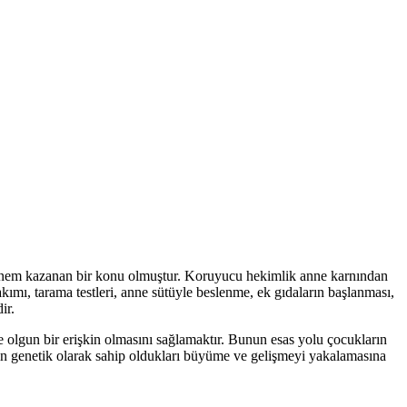
 önem kazanan bir konu olmuştur. Koruyucu hekimlik anne karnından
mı, tarama testleri, anne sütüyle beslenme, ek gıdaların başlanması,
ir.
e olgun bir erişkin olmasını sağlamaktır. Bunun esas yolu çocukların
kların genetik olarak sahip oldukları büyüme ve gelişmeyi yakalamasına