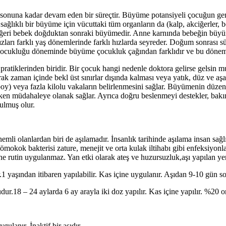
onuna kadar devam eden bir süreçtir. Büyüme potansiyeli çocuğun genet
a sağlıklı bir büyüme için vücuttaki tüm organların da (kalp, akciğerler
iğeri bebek doğduktan sonraki büyümedir. Anne karnında bebeğin büyümesi
rı farklı yaş dönemlerinde farklı hızlarda seyreder. Doğum sonrası sü
t çocukluğu döneminde büyüme çocukluk çağından farklıdır ve bu dönem
atiklerinden biridir. Bir çocuk hangi nedenle doktora gelirse gelsin m
ak zaman içinde bekl üst sınırlar dışında kalması veya yatık, düz ve aşa
boy) veya fazla kilolu vakaların belirlenmesini sağlar. Büyümenin düz
erken müdahaleye olanak sağlar. Ayrıca doğru beslenmeyi destekler, bak
ulmuş olur.
mli olanlardan biri de aşılamadır. İnsanlık tarihinde aşılama insan sağl
okok bakterisi zature, menejit ve orta kulak iltihabı gibi enfeksiyonlara 
rine rutin uygulanmaz. Yan etki olarak ateş ve huzursuzluk,aşı yapılan yerd
1 yaşından itibaren yapılabilir. Kas içine uygulanır. Aşıdan 9-10 gün son
ur.18 – 24 aylarda 6 ay arayla iki doz yapılır. Kas içine yapılır. %20 ora
gulanır. İnaktif bir aşıdır.