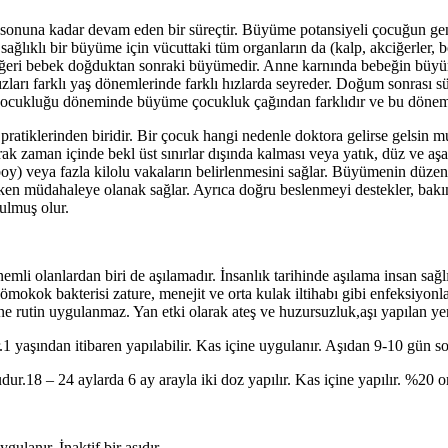
onuna kadar devam eden bir süreçtir. Büyüme potansiyeli çocuğun genet
a sağlıklı bir büyüme için vücuttaki tüm organların da (kalp, akciğerler
iğeri bebek doğduktan sonraki büyümedir. Anne karnında bebeğin büyümesi
rı farklı yaş dönemlerinde farklı hızlarda seyreder. Doğum sonrası sü
t çocukluğu döneminde büyüme çocukluk çağından farklıdır ve bu dönem
atiklerinden biridir. Bir çocuk hangi nedenle doktora gelirse gelsin m
ak zaman içinde bekl üst sınırlar dışında kalması veya yatık, düz ve aşa
boy) veya fazla kilolu vakaların belirlenmesini sağlar. Büyümenin düz
erken müdahaleye olanak sağlar. Ayrıca doğru beslenmeyi destekler, bak
ulmuş olur.
mli olanlardan biri de aşılamadır. İnsanlık tarihinde aşılama insan sağl
okok bakterisi zature, menejit ve orta kulak iltihabı gibi enfeksiyonlara 
rine rutin uygulanmaz. Yan etki olarak ateş ve huzursuzluk,aşı yapılan yerd
1 yaşından itibaren yapılabilir. Kas içine uygulanır. Aşıdan 9-10 gün son
ur.18 – 24 aylarda 6 ay arayla iki doz yapılır. Kas içine yapılır. %20 ora
gulanır. İnaktif bir aşıdır.