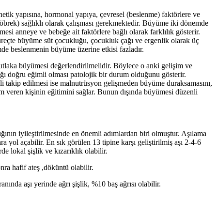
ik yapısına, hormonal yapıya, çevresel (beslenme) faktörlere ve
, böbrek) sağlıklı olarak çalışması gerekmektedir. Büyüme iki dönemde
 anneye ve bebeğe ait faktörlere bağlı olarak farklılık gösterir.
reçte büyüme süt çocukluğu, çocukluk çağı ve ergenlik olarak üç
de beslenmenin büyüme üzerine etkisi fazladır.
utlaka büyümesi değerlendirilmelidir. Böylece o anki gelişim ve
ğı doğru eğimli olması patolojik bir durum olduğunu gösterir.
enli takip edilmesi ise malnutrüsyon gelişmeden büyüme duraksamasını,
ım veren kişinin eğitimini sağlar. Bunun dışında büyümesi düzenli
ığının iyileştirilmesinde en önemli adımlardan biri olmuştur. Aşılama
yol açabilir. En sık görülen 13 tipine karşı geliştirilmiş aşı 2-4-6
e lokal şişlik ve kızarıklık olabilir.
ra hafif ateş ,döküntü olabilir.
nında aşı yerinde ağrı şişlik, %10 baş ağrısı olabilir.