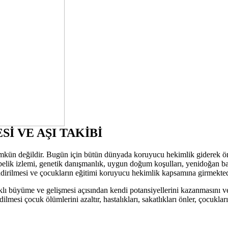
 VE AŞI TAKİBİ
 mümkün değildir. Bugün için bütün dünyada koruyucu hekimlik giderek
elik izlemi, genetik danışmanlık, uygun doğum koşulları, yenidoğan bakı
ndirilmesi ve çocukların eğitimi koruyucu hekimlik kapsamına girmekted
lıklı büyüme ve gelişmesi açısından kendi potansiyellerini kazanmasını v
edilmesi çocuk ölümlerini azaltır, hastalıkları, sakatlıkları önler, çocu