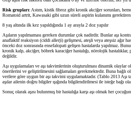
Risk grupları
: Astım, kistik fibroz gibi kronik akciğer sorunları, he
Romatoid artrit, Kawasaki gibi uzun süreli aspirin kulanımı gerektiren h
8 yaş altında ilk kez yapıldığında 1 ay arayla 2 doz yapılır
Aşıların yapılmaması gereken durumlar çok nadirdir. Bunlar aşı kontra
anaflaktif reaksiyon (ciddi allerji) gelişmesi, ateşli veya ateşsiz ağı
önceki doz sonrasında ensefalopati gelişen hastalarda yapılmaz. Bunun
kronik kalp, akciğer, böbrek karaciğer hastalığı, nörolojik hastalıkla
değildir.
Aşı uygulamaları ve aşı takvimlerinin oluşturulması dinamik olaylar 
önerilerini ve geliştirilmesini sağlamaları gerekmektedir. Buna bağlı
verilere göre uygun bir aşı takvimi uygulamaktadır. (Tablo 2013 Aşı t
aşılar ailenin doğru bilgiler ışığında bilgilendirilmesi ile isteğe bağı o
Sonuç olarak aşısı bulunmuş bir hastalığa karşı aşı olmak her çocuğun 