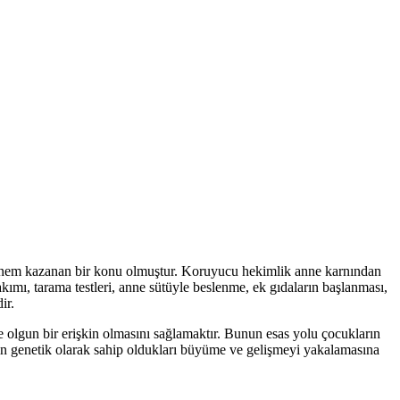
 önem kazanan bir konu olmuştur. Koruyucu hekimlik anne karnından
mı, tarama testleri, anne sütüyle beslenme, ek gıdaların başlanması,
ir.
e olgun bir erişkin olmasını sağlamaktır. Bunun esas yolu çocukların
kların genetik olarak sahip oldukları büyüme ve gelişmeyi yakalamasına