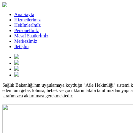
Ana Sayfa
Hizmetlerimiz
Hekİmlerİmİz
Personelİmİz
Mesaİ Saatlerİmİz
Merkezİmİz
İletİşİm
Sağlık Bakanlığı'nın uygulamaya koyduğu "Aile Hekimliği" sistemi 
eden tüm gebe, lohusa, bebek ve çocukların takibi tarafımızdan yapılaca
tarafımızca aktarılması gerekmektedir.