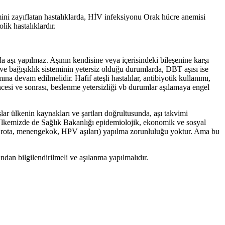
emini zayıflatan hastalıklarda, HİV infeksiyonu Orak hücre anemisi
lik hastalıklardır.
 aşı yapılmaz. Aşının kendisine veya içerisindeki bileşenine karşı
k ve bağışıklık sisteminin yetersiz olduğu durumlarda, DBT aşısı ise
devam edilmelidir. Hafif ateşli hastalılar, antibiyotik kullanımı,
ncesi ve sonrası, beslenme yetersizliği vb durumlar aşılamaya engel
r ülkenin kaynakları ve şartları doğrultusunda, aşı takvimi
r. Ülkemizde de Sağlık Bakanlığı epidemiolojik, ekonomik ve sosyal
rip,rota, menengekok, HPV aşıları) yapılma zorunluluğu yoktur. Ama bu
ndan bilgilendirilmeli ve aşılanma yapılmalıdır.