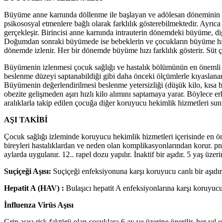
Büyüme anne karnında döllenme ile başlayan ve adölesan döneminin s
psikososyal etmenlere bağlı olarak farklılık gösterebilmektedir. Ayrıc
gerçekleşir. Birincisi anne karnında intrauterin dönemdeki büyüme, d
Doğumdan sonraki büyümede ise bebeklerin ve çocukların büyüme hızla
dönemde izlenir. Her bir dönemde büyüme hızı farklılık gösterir. Sü
Büyümenin izlenmesi çocuk sağlığı ve hastalık bölümünün en önemli pr
beslenme düzeyi saptanabildiği gibi daha önceki ölçümlerle kıyaslanar
Büyümenin değerlendirilmesi beslenme yetersizliği (düşük kilo, kısa 
obezite gelişmeden aşırı hızlı kilo alımını saptamaya yarar. Böylece 
aralıklarla takip edilen çocuğa diğer koruyucu hekimlik hizmetleri sun
AŞI TAKİBİ
Çocuk sağlığı izleminde koruyucu hekimlik hizmetleri içerisinde en öne
bireyleri hastalıklardan ve neden olan komplikasyonlarından korur. pnöm
aylarda uygulanır. 12.. rapel dozu yapılır. İnaktif bir aşıdır. 5 yaş üze
Suçiçeği Aşısı:
Suçiçeği enfeksiyonuna karşı koruyucu canlı bir aşıdır.
Hepatit A (HAV) :
Bulaşıcı hepatit A enfeksiyonlarına karşı koruyucud
İnfluenza Virüs Aşısı
Grip aşısı risk faktörü olan çocuklara 6 ay ve üzerine önerilir, her yıl uy