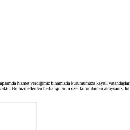
kapsamda hizmet verdiğimiz binamızda kurumumuza kayıtlı vatandaşla
ktır. Bu hizmetlerden herhangi birini özel kurumlardan aldıysanız, lütfen