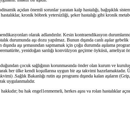
modinamik açıdan önemli sorunlar yaratan kalp hastalığı, bağışıklık sist
astalıklar, kronik böbrek yetersizliği, şeker hastalığı gibi kronik metabo
endikasyonları olarak adlandırılır. Kesin kontraendikasyon durumlarında
r hastalık durumunda aşı dozu yapılmaz. Bunun dışında canlı aşılar gebeli
 dışında aşı şemasından sapmamak için çoğu durumda aşılama programına 
r, prematürite, yenidoğan sarılığı konvülzyon geçirme öyküsü, ameliyat ö
olduğundan çocuk sağlığının korunmasında önder olan kurum ve kuruluşla
 olarak her ülke kendi koşullarına uygun bir aşı takvimi hazırlamaktadı
akvimi) .Sağlık Bakanlığı rutin aşı programı dışında kalan aşıların (G
larak uygulanmalıdır.
hakkıdır; bu hak engel1enmemeli, herkes aşısı va rolan hastalıklar açısı