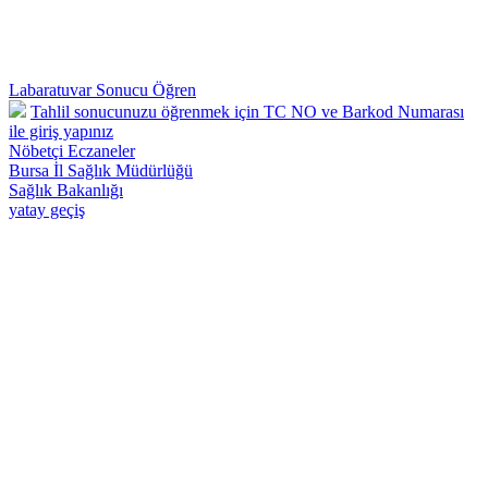
Labaratuvar Sonucu Öğren
Tahlil sonucunuzu öğrenmek için TC NO ve Barkod Numarası
ile giriş yapınız
Nöbetçi Eczaneler
Bursa İl Sağlık Müdürlüğü
Sağlık Bakanlığı
yatay geçiş
Osmangazi 57 Nolu Deva Aile Sağlığı Merkezi - Telefon : 0224 242
26 28 Adnan Menderes Mah.Yılmaz Sk.No:50 Osmangazi /
BURSA