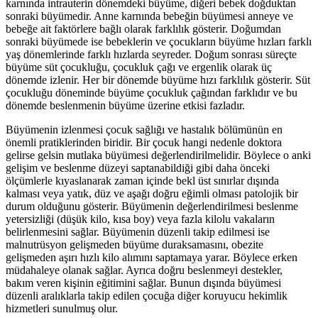
karnında intrauterin dönemdeki büyüme, diğeri bebek doğduktan
sonraki büyümedir. Anne karnında bebeğin büyümesi anneye ve
bebeğe ait faktörlere bağlı olarak farklılık gösterir. Doğumdan
sonraki büyümede ise bebeklerin ve çocukların büyüme hızları farklı
yaş dönemlerinde farklı hızlarda seyreder. Doğum sonrası süreçte
büyüme süt çocukluğu, çocukluk çağı ve ergenlik olarak üç
dönemde izlenir. Her bir dönemde büyüme hızı farklılık gösterir. Süt
çocukluğu döneminde büyüme çocukluk çağından farklıdır ve bu
dönemde beslenmenin büyüme üzerine etkisi fazladır.
Büyümenin izlenmesi çocuk sağlığı ve hastalık bölümünün en
önemli pratiklerinden biridir. Bir çocuk hangi nedenle doktora
gelirse gelsin mutlaka büyümesi değerlendirilmelidir. Böylece o anki
gelişim ve beslenme düzeyi saptanabildiği gibi daha önceki
ölçümlerle kıyaslanarak zaman içinde bekl üst sınırlar dışında
kalması veya yatık, düz ve aşağı doğru eğimli olması patolojik bir
durum olduğunu gösterir. Büyümenin değerlendirilmesi beslenme
yetersizliği (düşük kilo, kısa boy) veya fazla kilolu vakaların
belirlenmesini sağlar. Büyümenin düzenli takip edilmesi ise
malnutrüsyon gelişmeden büyüme duraksamasını, obezite
gelişmeden aşırı hızlı kilo alımını saptamaya yarar. Böylece erken
müdahaleye olanak sağlar. Ayrıca doğru beslenmeyi destekler,
bakım veren kişinin eğitimini sağlar. Bunun dışında büyümesi
düzenli aralıklarla takip edilen çocuğa diğer koruyucu hekimlik
hizmetleri sunulmuş olur.