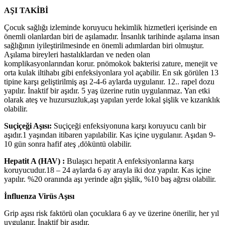
AŞI TAKİBİ
Çocuk sağlığı izleminde koruyucu hekimlik hizmetleri içerisinde en
önemli olanlardan biri de aşılamadır. İnsanlık tarihinde aşılama insan
sağlığının iyileştirilmesinde en önemli adımlardan biri olmuştur.
Aşılama bireyleri hastalıklardan ve neden olan
komplikasyonlarından korur. pnömokok bakterisi zature, menejit ve
orta kulak iltihabı gibi enfeksiyonlara yol açabilir. En sık görülen 13
tipine karşı geliştirilmiş aşı 2-4-6 aylarda uygulanır. 12.. rapel dozu
yapılır. İnaktif bir aşıdır. 5 yaş üzerine rutin uygulanmaz. Yan etki
olarak ateş ve huzursuzluk,aşı yapılan yerde lokal şişlik ve kızarıklık
olabilir.
Suçiçeği Aşısı:
Suçiçeği enfeksiyonuna karşı koruyucu canlı bir
aşıdır.1 yaşından itibaren yapılabilir. Kas içine uygulanır. Aşıdan 9-
10 gün sonra hafif ateş ,döküntü olabilir.
Hepatit A (HAV) :
Bulaşıcı hepatit A enfeksiyonlarına karşı
koruyucudur.18 – 24 aylarda 6 ay arayla iki doz yapılır. Kas içine
yapılır. %20 oranında aşı yerinde ağrı şişlik, %10 baş ağrısı olabilir.
İnfluenza Virüs Aşısı
Grip aşısı risk faktörü olan çocuklara 6 ay ve üzerine önerilir, her yıl
uygulanır. İnaktif bir aşıdır.