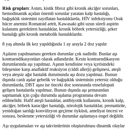
Risk grupları
: Astım, kistik fibroz gibi kronik akciğer sorunları,
hemodinamik açıdan önemli sorunlar yaratan kalp hastalığı,
bağışıklık sistemini zayıflatan hastalıklarda, HİV infeksiyonu Orak
hücre anemisi Romatoid artrit, Kawasaki gibi uzun süreli aspirin
kulanımı gerektiren hastalıklar, kronik böbrek yetersizliği, şeker
hastalığı gibi kronik metabolik hastalıklardır.
8 yaş altında ilk kez yapıldığında 1 ay arayla 2 doz yapılır
Aşıların yapılmaması gereken durumlar çok nadirdir. Bunlar aşı
kontraendikasyonları olarak adlandırılır. Kesin kontraendikasyon
durumlarında aşı yapılmaz. Aşının kendisine veya içerisindeki
bileşenine karşı anaflaktif reaksiyon (ciddi allerji) gelişmesi, ateşli
veya ateşsiz ağır hastalık durumunda aşı dozu yapılmaz. Bunun
dışında canlı aşılar gebelik ve bağışıklık sisteminin yetersiz olduğu
durumlarda, DBT aşısı ise önceki doz sonrasında ensefalopati
gelişen hastalarda yapılmaz. Bunun dışında aşı şemasından
sapmamak için çoğu durumda aşılama programına devam
edilmelidir. Hafif ateşli hastalılar, antibiyotik kullanımı, kronik kalp,
akciğer, böbrek karaciğer hastalığı, nörolojik hastalıklar, prematürite,
yenidoğan sarılığı konvülzyon geçirme öyküsü, ameliyat öncesi ve
sonrası, beslenme yetersizliği vb durumlar aşılamaya engel değildir.
Aşı uygulamaları ve aşı takvimlerinin oluşturulması dinamik olaylar