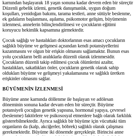
karnından başlayarak 18 yaşın sonuna kadar devem eden bir süreçtir
Düzenli gebelik izlemi, genetik danışmanlık, uygun doğum
koşulları, yenidoğan bakımı, tarama testleri, anne sütüyle beslenme,
ek gıdaların başlanması, aşılama, psikomotor gelişim, büyümenin
izlenmesi, annelerin bilinçlendirilmesi ve çocukların eğitimi
koruyucu hekimlik kapsamına girmektedir.
Çocuk sağlığı ve hastalıkları doktorlarının esas amacı çocukların
sağlıklı büyüme ve gelişmesi açısından kendi potansiyellerini
kazanmasını ve olgun bir erişkin olmasını sağlamaktır. Bunun esas
yolu çocukların belli aralıklarla düzenli olarak izlenmesidir.
Çocukların düzenli takip edilmesi çocuk ölümlerini azaltır,
hastalıkları, sakatlıkları önler, çocukların genetik olarak sahip
oldukları büyüme ve gelişmeyi yakalamasına ve sağlıklı üretken
erişkinler olmasını sağlar.
BÜYÜMENİN İZLENMESİ
Büyüme anne karnında döllenme ile başlayan ve adölesan
döneminin sonuna kadar devam eden bir süreçtir. Büyüme
potansiyeli çocuğun genetik yapısına, hormonal yapıya, çevresel
(beslenme) faktörlere ve psikososyal etmenlere bağlı olarak farklılık
gösterebilmektedir. Ayrıca sağlıklı bir büyüme için vücuttaki tüm
organların da (kalp, akciğerler, böbrek) sağlıklı olarak çalışması
gerekmektedir. Büyüme iki dönemde gerçekleşir. Birincisi anne