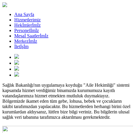
Ana Sayfa
Hizmetlerimiz
Hekİmlerİmİz
Personelİmİz
Mesaİ Saatlerİmİz
Merkezİmİz
İletİşİm
Sağlık Bakanlığı'nın uygulamaya koyduğu "Aile Hekimliği" sistemi
kapsamda hizmet verdiğimiz binamızda kurumumuza kayıtlı
vatandaşlarımıza hizmet etmekten mutluluk duymaktayız.
Bölgemizde ikamet eden tüm gebe, lohusa, bebek ve çocukların
takibi tarafımızdan yapılacaktır. Bu hizmetlerden herhangi birini özel
kurumlardan aldıysanız, lütfen bize bilgi veriniz. Bu bilgilerin ulusal
sağlık veri tabanına tarafımızca aktarılması gerekmektedir.