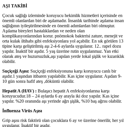
AŞI TAKİBİ
Çocuk sağlığı izleminde koruyucu hekimlik hizmetleri içerisinde en
önemli olanlardan biri de aşılamadır. İnsanlık tarihinde aşılama insan
sağlığının iyileştirilmesinde en önemli adımlardan biri olmuştur.
Aşılama bireyleri hastalıklardan ve neden olan
komplikasyonlarından korur. pnömokok bakterisi zature, menejit ve
orta kulak iltihabı gibi enfeksiyonlara yol açabilir. En sık görülen 13
tipine karşı geliştirilmiş aşı 2-4-6 aylarda uygulanır. 12.. rapel dozu
yapılır. İnaktif bir aşıdır. 5 yaş üzerine rutin uygulanmaz. Yan etki
olarak ateş ve huzursuzluk,aşı yapılan yerde lokal şişlik ve kızarıklık
olabilir.
Suçiçeği Aşısı:
Suçiçeği enfeksiyonuna karşı koruyucu canlı bir
aşıdır.1 yaşından itibaren yapılabilir. Kas içine uygulanır. Aşıdan 9-
10 gün sonra hafif ateş ,döküntü olabilir.
Hepatit A (HAV) :
Bulaşıcı hepatit A enfeksiyonlarına karşı
koruyucudur.18 – 24 aylarda 6 ay arayla iki doz yapılır. Kas içine
yapılır. %20 oranında aşı yerinde ağrı şişlik, %10 baş ağrısı olabilir.
İnfluenza Virüs Aşısı
Grip aşısı risk faktörü olan çocuklara 6 ay ve üzerine önerilir, her yıl
uygulanır. İnaktif bir aşıdır.