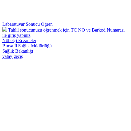
Labaratuvar Sonucu Öğren
Tahlil sonucunuzu öğrenmek için TC NO ve Barkod Numarası
ile giriş yapınız
Nöbetçi Eczaneler
Bursa İl Sağlık Müdürlüğü
Sağlık Bakanlığı
yatay geçiş
Osmangazi 57 Nolu Deva Aile Sağlığı Merkezi - Telefon : 0224 242
26 28 Adnan Menderes Mah.Yılmaz Sk.No:50 Osmangazi /
BURSA