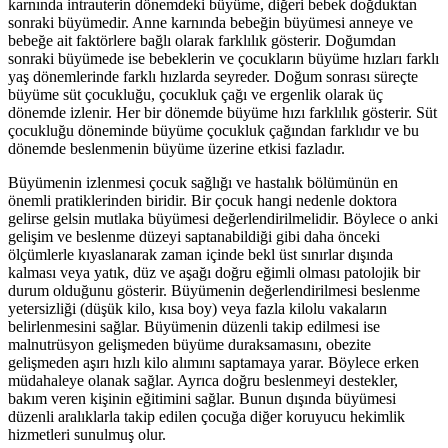
karnında intrauterin dönemdeki büyüme, diğeri bebek doğduktan
sonraki büyümedir. Anne karnında bebeğin büyümesi anneye ve
bebeğe ait faktörlere bağlı olarak farklılık gösterir. Doğumdan
sonraki büyümede ise bebeklerin ve çocukların büyüme hızları farklı
yaş dönemlerinde farklı hızlarda seyreder. Doğum sonrası süreçte
büyüme süt çocukluğu, çocukluk çağı ve ergenlik olarak üç
dönemde izlenir. Her bir dönemde büyüme hızı farklılık gösterir. Süt
çocukluğu döneminde büyüme çocukluk çağından farklıdır ve bu
dönemde beslenmenin büyüme üzerine etkisi fazladır.
Büyümenin izlenmesi çocuk sağlığı ve hastalık bölümünün en
önemli pratiklerinden biridir. Bir çocuk hangi nedenle doktora
gelirse gelsin mutlaka büyümesi değerlendirilmelidir. Böylece o anki
gelişim ve beslenme düzeyi saptanabildiği gibi daha önceki
ölçümlerle kıyaslanarak zaman içinde bekl üst sınırlar dışında
kalması veya yatık, düz ve aşağı doğru eğimli olması patolojik bir
durum olduğunu gösterir. Büyümenin değerlendirilmesi beslenme
yetersizliği (düşük kilo, kısa boy) veya fazla kilolu vakaların
belirlenmesini sağlar. Büyümenin düzenli takip edilmesi ise
malnutrüsyon gelişmeden büyüme duraksamasını, obezite
gelişmeden aşırı hızlı kilo alımını saptamaya yarar. Böylece erken
müdahaleye olanak sağlar. Ayrıca doğru beslenmeyi destekler,
bakım veren kişinin eğitimini sağlar. Bunun dışında büyümesi
düzenli aralıklarla takip edilen çocuğa diğer koruyucu hekimlik
hizmetleri sunulmuş olur.