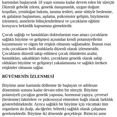
karnından başlayarak 18 yaşın sonuna kadar devem eden bir süreçtir
Düzenli gebelik izlemi, genetik danışmanlık, uygun doğum
koşulları, yenidoğan bakımı, tarama testleri, anne sütüyle beslenme,
ek gıdaların başlanması, aşılama, psikomotor gelişim, büyümenin
izlenmesi, annelerin bilinçlendirilmesi ve çocukların eğitimi
koruyucu hekimlik kapsamına girmektedir.
Çocuk sağlığı ve hastalıkları doktorlarının esas amacı çocukların
sağlıklı büyüme ve gelişmesi açısından kendi potansiyellerini
kazanmasını ve olgun bir erişkin olmasını sağlamaktır. Bunun esas
yolu çocukların belli aralıklarla düzenli olarak izlenmesidir.
Çocukların düzenli takip edilmesi çocuk ölümlerini azaltır,
hastalıkları, sakatlıkları önler, çocukların genetik olarak sahip
oldukları büyüme ve gelişmeyi yakalamasına ve sağlıklı üretken
erişkinler olmasını sağlar.
BÜYÜMENİN İZLENMESİ
Büyüme anne karnında döllenme ile başlayan ve adölesan
döneminin sonuna kadar devam eden bir süreçtir. Büyüme
potansiyeli çocuğun genetik yapısına, hormonal yapıya, çevresel
(beslenme) faktörlere ve psikososyal etmenlere bağlı olarak farklılık
gösterebilmektedir. Ayrıca sağlıklı bir büyüme için vücuttaki tüm
organların da (kalp, akciğerler, böbrek) sağlıklı olarak çalışması
gerekmektedir. Büyüme iki dönemde gerçekleşir. Birincisi anne