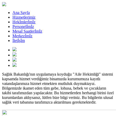
Ana Sayfa
Hizmetlerimiz
Hekİmlerİmİz
Personelİmİz
Mesaİ Saatlerİmİz
Merkezİmİz
İletİşİm
Sağlık Bakanlığı'nın uygulamaya koyduğu "Aile Hekimliği" sistemi
kapsamda hizmet verdiğimiz binamızda kurumumuza kayıtlı
vatandaşlarımıza hizmet etmekten mutluluk duymaktayız.
Bölgemizde ikamet eden tüm gebe, lohusa, bebek ve çocukların
takibi tarafımızdan yapılacaktır. Bu hizmetlerden herhangi birini özel
kurumlardan aldıysanız, lütfen bize bilgi veriniz. Bu bilgilerin ulusal
sağlık veri tabanına tarafımızca aktarılması gerekmektedir.