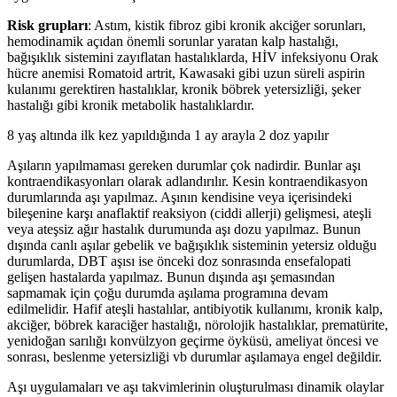
Risk grupları
: Astım, kistik fibroz gibi kronik akciğer sorunları,
hemodinamik açıdan önemli sorunlar yaratan kalp hastalığı,
bağışıklık sistemini zayıflatan hastalıklarda, HİV infeksiyonu Orak
hücre anemisi Romatoid artrit, Kawasaki gibi uzun süreli aspirin
kulanımı gerektiren hastalıklar, kronik böbrek yetersizliği, şeker
hastalığı gibi kronik metabolik hastalıklardır.
8 yaş altında ilk kez yapıldığında 1 ay arayla 2 doz yapılır
Aşıların yapılmaması gereken durumlar çok nadirdir. Bunlar aşı
kontraendikasyonları olarak adlandırılır. Kesin kontraendikasyon
durumlarında aşı yapılmaz. Aşının kendisine veya içerisindeki
bileşenine karşı anaflaktif reaksiyon (ciddi allerji) gelişmesi, ateşli
veya ateşsiz ağır hastalık durumunda aşı dozu yapılmaz. Bunun
dışında canlı aşılar gebelik ve bağışıklık sisteminin yetersiz olduğu
durumlarda, DBT aşısı ise önceki doz sonrasında ensefalopati
gelişen hastalarda yapılmaz. Bunun dışında aşı şemasından
sapmamak için çoğu durumda aşılama programına devam
edilmelidir. Hafif ateşli hastalılar, antibiyotik kullanımı, kronik kalp,
akciğer, böbrek karaciğer hastalığı, nörolojik hastalıklar, prematürite,
yenidoğan sarılığı konvülzyon geçirme öyküsü, ameliyat öncesi ve
sonrası, beslenme yetersizliği vb durumlar aşılamaya engel değildir.
Aşı uygulamaları ve aşı takvimlerinin oluşturulması dinamik olaylar