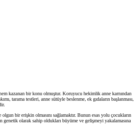
 önem kazanan bir konu olmuştur. Koruyucu hekimlik anne karnından
mı, tarama testleri, anne sütüyle beslenme, ek gıdaların başlanması,
ir.
e olgun bir erişkin olmasını sağlamaktır. Bunun esas yolu çocukların
kların genetik olarak sahip oldukları büyüme ve gelişmeyi yakalamasına