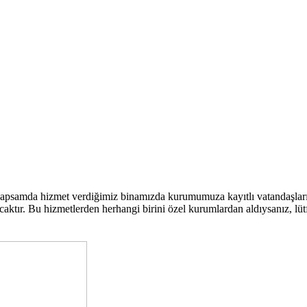
kapsamda hizmet verdiğimiz binamızda kurumumuza kayıtlı vatandaşla
ktır. Bu hizmetlerden herhangi birini özel kurumlardan aldıysanız, lütfen