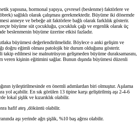
ik yapısına, hormonal yapıya, çevresel (beslenme) faktörlere ve
, böbrek) sağlıklı olarak çalışması gerekmektedir. Büyüme iki dönemde
 anneye ve bebeğe ait faktörlere bağlı olarak farklılık gösterir.
reçte büyüme süt çocukluğu, çocukluk çağı ve ergenlik olarak üç
de beslenmenin büyüme üzerine etkisi fazladır.
utlaka büyümesi değerlendirilmelidir. Böylece o anki gelişim ve
ğı doğru eğimli olması patolojik bir durum olduğunu gösterir.
enli takip edilmesi ise malnutrüsyon gelişmeden büyüme duraksamasını,
ım veren kişinin eğitimini sağlar. Bunun dışında büyümesi düzenli
ığının iyileştirilmesinde en önemli adımlardan biri olmuştur. Aşılama
yol açabilir. En sık görülen 13 tipine karşı geliştirilmiş aşı 2-4-6
e lokal şişlik ve kızarıklık olabilir.
ra hafif ateş ,döküntü olabilir.
nında aşı yerinde ağrı şişlik, %10 baş ağrısı olabilir.