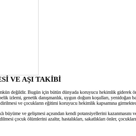
 VE AŞI TAKİBİ
 mümkün değildir. Bugün için bütün dünyada koruyucu hekimlik giderek
elik izlemi, genetik danışmanlık, uygun doğum koşulları, yenidoğan bakı
ndirilmesi ve çocukların eğitimi koruyucu hekimlik kapsamına girmekted
lıklı büyüme ve gelişmesi açısından kendi potansiyellerini kazanmasını v
edilmesi çocuk ölümlerini azaltır, hastalıkları, sakatlıkları önler, çocu