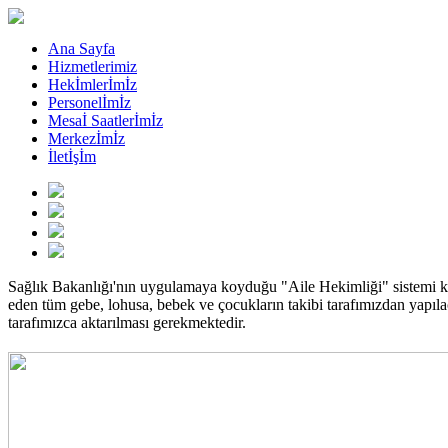
Ana Sayfa
Hizmetlerimiz
Hekİmlerİmİz
Personelİmİz
Mesaİ Saatlerİmİz
Merkezİmİz
İletİşİm
Sağlık Bakanlığı'nın uygulamaya koyduğu "Aile Hekimliği" sistemi 
eden tüm gebe, lohusa, bebek ve çocukların takibi tarafımızdan yapılaca
tarafımızca aktarılması gerekmektedir.