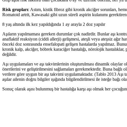
Risk grupları
: Astım, kistik fibroz gibi kronik akciğer sorunları, he
Romatoid artrit, Kawasaki gibi uzun süreli aspirin kulanımı gerektiren h
8 yaş altında ilk kez yapıldığında 1 ay arayla 2 doz yapılır
Aşıların yapılmaması gereken durumlar çok nadirdir. Bunlar aşı kontra
anaflaktif reaksiyon (ciddi allerji) gelişmesi, ateşli veya ateşsiz ağı
önceki doz sonrasında ensefalopati gelişen hastalarda yapılmaz. Bunun
kronik kalp, akciğer, böbrek karaciğer hastalığı, nörolojik hastalıkla
değildir.
Aşı uygulamaları ve aşı takvimlerinin oluşturulması dinamik olaylar 
önerilerini ve geliştirilmesini sağlamaları gerekmektedir. Buna bağlı
verilere göre uygun bir aşı takvimi uygulamaktadır. (Tablo 2013 Aşı t
aşılar ailenin doğru bilgiler ışığında bilgilendirilmesi ile isteğe bağı o
Sonuç olarak aşısı bulunmuş bir hastalığa karşı aşı olmak her çocuğun 