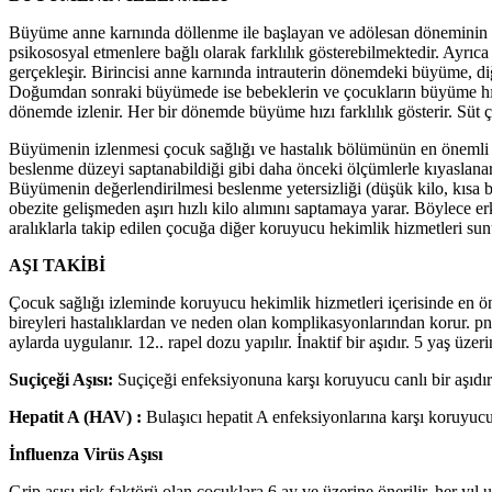
Büyüme anne karnında döllenme ile başlayan ve adölesan döneminin s
psikososyal etmenlere bağlı olarak farklılık gösterebilmektedir. Ayrıc
gerçekleşir. Birincisi anne karnında intrauterin dönemdeki büyüme, d
Doğumdan sonraki büyümede ise bebeklerin ve çocukların büyüme hızla
dönemde izlenir. Her bir dönemde büyüme hızı farklılık gösterir. Sü
Büyümenin izlenmesi çocuk sağlığı ve hastalık bölümünün en önemli pr
beslenme düzeyi saptanabildiği gibi daha önceki ölçümlerle kıyaslanar
Büyümenin değerlendirilmesi beslenme yetersizliği (düşük kilo, kısa 
obezite gelişmeden aşırı hızlı kilo alımını saptamaya yarar. Böylece 
aralıklarla takip edilen çocuğa diğer koruyucu hekimlik hizmetleri sun
AŞI TAKİBİ
Çocuk sağlığı izleminde koruyucu hekimlik hizmetleri içerisinde en öne
bireyleri hastalıklardan ve neden olan komplikasyonlarından korur. pnöm
aylarda uygulanır. 12.. rapel dozu yapılır. İnaktif bir aşıdır. 5 yaş üze
Suçiçeği Aşısı:
Suçiçeği enfeksiyonuna karşı koruyucu canlı bir aşıdır.
Hepatit A (HAV) :
Bulaşıcı hepatit A enfeksiyonlarına karşı koruyucud
İnfluenza Virüs Aşısı
Grip aşısı risk faktörü olan çocuklara 6 ay ve üzerine önerilir, her yıl uy