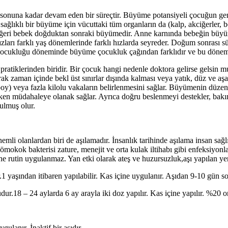
onuna kadar devam eden bir süreçtir. Büyüme potansiyeli çocuğun genet
a sağlıklı bir büyüme için vücuttaki tüm organların da (kalp, akciğerler
iğeri bebek doğduktan sonraki büyümedir. Anne karnında bebeğin büyümesi
rı farklı yaş dönemlerinde farklı hızlarda seyreder. Doğum sonrası sü
t çocukluğu döneminde büyüme çocukluk çağından farklıdır ve bu dönem
atiklerinden biridir. Bir çocuk hangi nedenle doktora gelirse gelsin m
ak zaman içinde bekl üst sınırlar dışında kalması veya yatık, düz ve aşa
boy) veya fazla kilolu vakaların belirlenmesini sağlar. Büyümenin düz
erken müdahaleye olanak sağlar. Ayrıca doğru beslenmeyi destekler, bak
ulmuş olur.
mli olanlardan biri de aşılamadır. İnsanlık tarihinde aşılama insan sağl
okok bakterisi zature, menejit ve orta kulak iltihabı gibi enfeksiyonlara 
rine rutin uygulanmaz. Yan etki olarak ateş ve huzursuzluk,aşı yapılan yerd
1 yaşından itibaren yapılabilir. Kas içine uygulanır. Aşıdan 9-10 gün son
ur.18 – 24 aylarda 6 ay arayla iki doz yapılır. Kas içine yapılır. %20 ora
gulanır. İnaktif bir aşıdır.