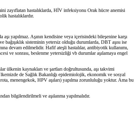
emini zayıflatan hastalıklarda, HİV infeksiyonu Orak hücre anemisi
lik hastalıklardır.
 aşı yapılmaz. Aşının kendisine veya içerisindeki bileşenine karşı
k ve bağışıklık sisteminin yetersiz olduğu durumlarda, DBT aşısı ise
devam edilmelidir. Hafif ateşli hastalılar, antibiyotik kullanımı,
ncesi ve sonrası, beslenme yetersizliği vb durumlar aşılamaya engel
r ülkenin kaynakları ve şartları doğrultusunda, aşı takvimi
r. Ülkemizde de Sağlık Bakanlığı epidemiolojik, ekonomik ve sosyal
rip,rota, menengekok, HPV aşıları) yapılma zorunluluğu yoktur. Ama bu
ndan bilgilendirilmeli ve aşılanma yapılmalıdır.