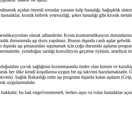
modinamik açıdan önemli sorunlar yaratan kalp hastalığı, bağışıklık sist
astalıklar, kronik böbrek yetersizliği, şeker hastalığı gibi kronik metabo
endikasyonları olarak adlandırılır. Kesin kontraendikasyon durumlarında
r hastalık durumunda aşı dozu yapılmaz. Bunun dışında canlı aşılar gebeli
 dışında aşı şemasından sapmamak için çoğu durumda aşılama programına 
r, prematürite, yenidoğan sarılığı konvülzyon geçirme öyküsü, ameliyat ö
olduğundan çocuk sağlığının korunmasında önder olan kurum ve kuruluşla
 olarak her ülke kendi koşullarına uygun bir aşı takvimi hazırlamaktadı
akvimi) .Sağlık Bakanlığı rutin aşı programı dışında kalan aşıların (G
larak uygulanmalıdır.
hakkıdır; bu hak engel1enmemeli, herkes aşısı va rolan hastalıklar açısı