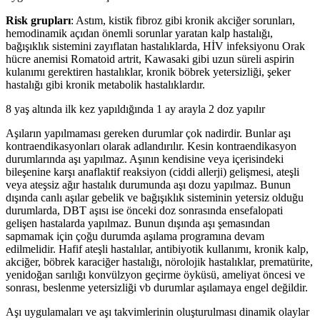
Risk grupları
: Astım, kistik fibroz gibi kronik akciğer sorunları,
hemodinamik açıdan önemli sorunlar yaratan kalp hastalığı,
bağışıklık sistemini zayıflatan hastalıklarda, HİV infeksiyonu Orak
hücre anemisi Romatoid artrit, Kawasaki gibi uzun süreli aspirin
kulanımı gerektiren hastalıklar, kronik böbrek yetersizliği, şeker
hastalığı gibi kronik metabolik hastalıklardır.
8 yaş altında ilk kez yapıldığında 1 ay arayla 2 doz yapılır
Aşıların yapılmaması gereken durumlar çok nadirdir. Bunlar aşı
kontraendikasyonları olarak adlandırılır. Kesin kontraendikasyon
durumlarında aşı yapılmaz. Aşının kendisine veya içerisindeki
bileşenine karşı anaflaktif reaksiyon (ciddi allerji) gelişmesi, ateşli
veya ateşsiz ağır hastalık durumunda aşı dozu yapılmaz. Bunun
dışında canlı aşılar gebelik ve bağışıklık sisteminin yetersiz olduğu
durumlarda, DBT aşısı ise önceki doz sonrasında ensefalopati
gelişen hastalarda yapılmaz. Bunun dışında aşı şemasından
sapmamak için çoğu durumda aşılama programına devam
edilmelidir. Hafif ateşli hastalılar, antibiyotik kullanımı, kronik kalp,
akciğer, böbrek karaciğer hastalığı, nörolojik hastalıklar, prematürite,
yenidoğan sarılığı konvülzyon geçirme öyküsü, ameliyat öncesi ve
sonrası, beslenme yetersizliği vb durumlar aşılamaya engel değildir.
Aşı uygulamaları ve aşı takvimlerinin oluşturulması dinamik olaylar