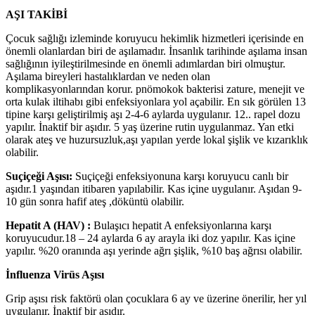
AŞI TAKİBİ
Çocuk sağlığı izleminde koruyucu hekimlik hizmetleri içerisinde en
önemli olanlardan biri de aşılamadır. İnsanlık tarihinde aşılama insan
sağlığının iyileştirilmesinde en önemli adımlardan biri olmuştur.
Aşılama bireyleri hastalıklardan ve neden olan
komplikasyonlarından korur. pnömokok bakterisi zature, menejit ve
orta kulak iltihabı gibi enfeksiyonlara yol açabilir. En sık görülen 13
tipine karşı geliştirilmiş aşı 2-4-6 aylarda uygulanır. 12.. rapel dozu
yapılır. İnaktif bir aşıdır. 5 yaş üzerine rutin uygulanmaz. Yan etki
olarak ateş ve huzursuzluk,aşı yapılan yerde lokal şişlik ve kızarıklık
olabilir.
Suçiçeği Aşısı:
Suçiçeği enfeksiyonuna karşı koruyucu canlı bir
aşıdır.1 yaşından itibaren yapılabilir. Kas içine uygulanır. Aşıdan 9-
10 gün sonra hafif ateş ,döküntü olabilir.
Hepatit A (HAV) :
Bulaşıcı hepatit A enfeksiyonlarına karşı
koruyucudur.18 – 24 aylarda 6 ay arayla iki doz yapılır. Kas içine
yapılır. %20 oranında aşı yerinde ağrı şişlik, %10 baş ağrısı olabilir.
İnfluenza Virüs Aşısı
Grip aşısı risk faktörü olan çocuklara 6 ay ve üzerine önerilir, her yıl
uygulanır. İnaktif bir aşıdır.