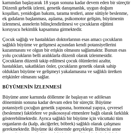
karnından başlayarak 18 yaşın sonuna kadar devem eden bir süreçtir
Düzenli gebelik izlemi, genetik danışmanlık, uygun doğum
koşulları, yenidoğan bakımı, tarama testleri, anne sütüyle beslenme,
ek gıdaların başlanması, aşılama, psikomotor gelişim, büyümenin
izlenmesi, annelerin bilinçlendirilmesi ve çocukların eğitimi
koruyucu hekimlik kapsamına girmektedir.
Çocuk sağlığı ve hastalıkları doktorlarının esas amacı çocukların
sağlıklı büyüme ve gelişmesi açısından kendi potansiyellerini
kazanmasını ve olgun bir erişkin olmasını sağlamaktır. Bunun esas
yolu çocukların belli aralıklarla düzenli olarak izlenmesidir.
Çocukların düzenli takip edilmesi çocuk ölümlerini azaltır,
hastalıkları, sakatlıkları önler, çocukların genetik olarak sahip
oldukları büyüme ve gelişmeyi yakalamasına ve sağlıklı üretken
erişkinler olmasını sağlar.
BÜYÜMENİN İZLENMESİ
Büyüme anne karnında döllenme ile başlayan ve adölesan
döneminin sonuna kadar devam eden bir süreçtir. Büyüme
potansiyeli çocuğun genetik yapısına, hormonal yapıya, çevresel
(beslenme) faktörlere ve psikososyal etmenlere bağlı olarak farklılık
gösterebilmektedir. Ayrıca sağlıklı bir büyüme için vücuttaki tüm
organların da (kalp, akciğerler, böbrek) sağlıklı olarak çalışması
gerekmektedir. Büyüme iki dönemde gerçekleşir. Birincisi anne