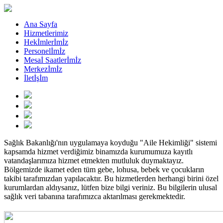
Ana Sayfa
Hizmetlerimiz
Hekİmlerİmİz
Personelİmİz
Mesaİ Saatlerİmİz
Merkezİmİz
İletİşİm
Sağlık Bakanlığı'nın uygulamaya koyduğu "Aile Hekimliği" sistemi
kapsamda hizmet verdiğimiz binamızda kurumumuza kayıtlı
vatandaşlarımıza hizmet etmekten mutluluk duymaktayız.
Bölgemizde ikamet eden tüm gebe, lohusa, bebek ve çocukların
takibi tarafımızdan yapılacaktır. Bu hizmetlerden herhangi birini özel
kurumlardan aldıysanız, lütfen bize bilgi veriniz. Bu bilgilerin ulusal
sağlık veri tabanına tarafımızca aktarılması gerekmektedir.