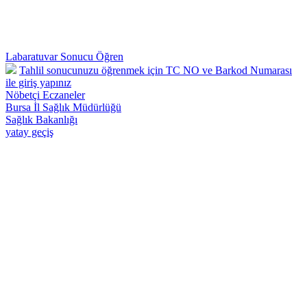
Labaratuvar Sonucu Öğren
Tahlil sonucunuzu öğrenmek için TC NO ve Barkod Numarası
ile giriş yapınız
Nöbetçi Eczaneler
Bursa İl Sağlık Müdürlüğü
Sağlık Bakanlığı
yatay geçiş
Osmangazi 57 Nolu Deva Aile Sağlığı Merkezi - Telefon : 0224 242
26 28 Adnan Menderes Mah.Yılmaz Sk.No:50 Osmangazi /
BURSA