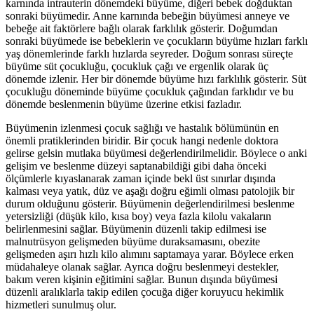
karnında intrauterin dönemdeki büyüme, diğeri bebek doğduktan
sonraki büyümedir. Anne karnında bebeğin büyümesi anneye ve
bebeğe ait faktörlere bağlı olarak farklılık gösterir. Doğumdan
sonraki büyümede ise bebeklerin ve çocukların büyüme hızları farklı
yaş dönemlerinde farklı hızlarda seyreder. Doğum sonrası süreçte
büyüme süt çocukluğu, çocukluk çağı ve ergenlik olarak üç
dönemde izlenir. Her bir dönemde büyüme hızı farklılık gösterir. Süt
çocukluğu döneminde büyüme çocukluk çağından farklıdır ve bu
dönemde beslenmenin büyüme üzerine etkisi fazladır.
Büyümenin izlenmesi çocuk sağlığı ve hastalık bölümünün en
önemli pratiklerinden biridir. Bir çocuk hangi nedenle doktora
gelirse gelsin mutlaka büyümesi değerlendirilmelidir. Böylece o anki
gelişim ve beslenme düzeyi saptanabildiği gibi daha önceki
ölçümlerle kıyaslanarak zaman içinde bekl üst sınırlar dışında
kalması veya yatık, düz ve aşağı doğru eğimli olması patolojik bir
durum olduğunu gösterir. Büyümenin değerlendirilmesi beslenme
yetersizliği (düşük kilo, kısa boy) veya fazla kilolu vakaların
belirlenmesini sağlar. Büyümenin düzenli takip edilmesi ise
malnutrüsyon gelişmeden büyüme duraksamasını, obezite
gelişmeden aşırı hızlı kilo alımını saptamaya yarar. Böylece erken
müdahaleye olanak sağlar. Ayrıca doğru beslenmeyi destekler,
bakım veren kişinin eğitimini sağlar. Bunun dışında büyümesi
düzenli aralıklarla takip edilen çocuğa diğer koruyucu hekimlik
hizmetleri sunulmuş olur.