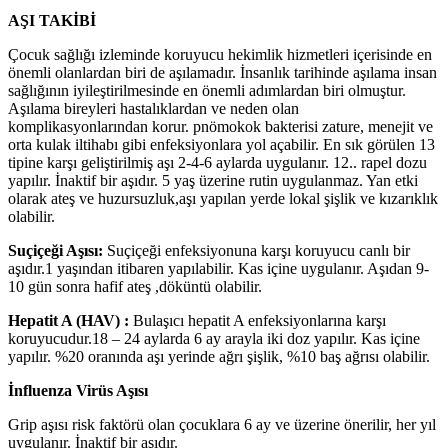
AŞI TAKİBİ
Çocuk sağlığı izleminde koruyucu hekimlik hizmetleri içerisinde en
önemli olanlardan biri de aşılamadır. İnsanlık tarihinde aşılama insan
sağlığının iyileştirilmesinde en önemli adımlardan biri olmuştur.
Aşılama bireyleri hastalıklardan ve neden olan
komplikasyonlarından korur. pnömokok bakterisi zature, menejit ve
orta kulak iltihabı gibi enfeksiyonlara yol açabilir. En sık görülen 13
tipine karşı geliştirilmiş aşı 2-4-6 aylarda uygulanır. 12.. rapel dozu
yapılır. İnaktif bir aşıdır. 5 yaş üzerine rutin uygulanmaz. Yan etki
olarak ateş ve huzursuzluk,aşı yapılan yerde lokal şişlik ve kızarıklık
olabilir.
Suçiçeği Aşısı:
Suçiçeği enfeksiyonuna karşı koruyucu canlı bir
aşıdır.1 yaşından itibaren yapılabilir. Kas içine uygulanır. Aşıdan 9-
10 gün sonra hafif ateş ,döküntü olabilir.
Hepatit A (HAV) :
Bulaşıcı hepatit A enfeksiyonlarına karşı
koruyucudur.18 – 24 aylarda 6 ay arayla iki doz yapılır. Kas içine
yapılır. %20 oranında aşı yerinde ağrı şişlik, %10 baş ağrısı olabilir.
İnfluenza Virüs Aşısı
Grip aşısı risk faktörü olan çocuklara 6 ay ve üzerine önerilir, her yıl
uygulanır. İnaktif bir aşıdır.