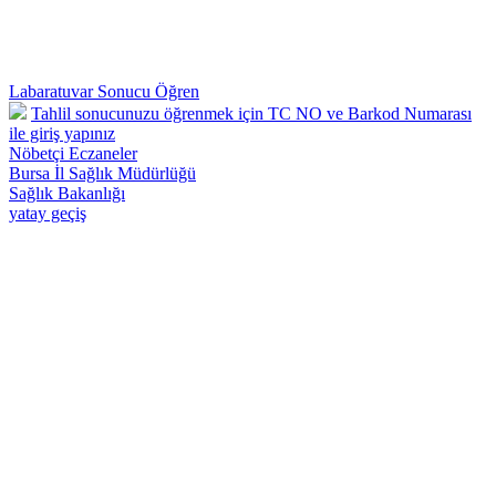
Labaratuvar Sonucu Öğren
Tahlil sonucunuzu öğrenmek için TC NO ve Barkod Numarası
ile giriş yapınız
Nöbetçi Eczaneler
Bursa İl Sağlık Müdürlüğü
Sağlık Bakanlığı
yatay geçiş
Osmangazi 57 Nolu Deva Aile Sağlığı Merkezi - Telefon : 0224 242
26 28 Adnan Menderes Mah.Yılmaz Sk.No:50 Osmangazi /
BURSA