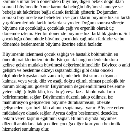
karnında intrauterin dönemdeki büyüme, diğeri bebek doğduktan
sonraki büyümedir. Anne karnında bebeğin büyümesi anneye ve
bebeğe ait faktörlere bağlı olarak farklılık gösterir. Doğumdan
sonraki büyümede ise bebeklerin ve çocukların büyüme hızları farklı
yaş dönemlerinde farklı hızlarda seyreder. Doğum sonrası süreçte
büyüme süt çocukluğu, çocukluk çağı ve ergenlik olarak üç
dönemde izlenir. Her bir dönemde büyüme hızı farklılık gösterir. Süt
çocukluğu döneminde büyüme çocukluk çağından farklıdır ve bu
dönemde beslenmenin büyüme üzerine etkisi fazladır.
Büyümenin izlenmesi çocuk sağlığı ve hastalık bölümünün en
önemli pratiklerinden biridir. Bir çocuk hangi nedenle doktora
gelirse gelsin mutlaka büyümesi değerlendirilmelidir. Böylece o anki
gelişim ve beslenme düzeyi saptanabildiği gibi daha önceki
ölçümlerle kıyaslanarak zaman içinde bekl üst sınırlar dışında
kalması veya yatık, düz ve aşağı doğru eğimli olması patolojik bir
durum olduğunu gösterir. Büyümenin değerlendirilmesi beslenme
yetersizliği (düşük kilo, kısa boy) veya fazla kilolu vakaların
belirlenmesini sağlar. Büyümenin düzenli takip edilmesi ise
malnutrüsyon gelişmeden büyüme duraksamasını, obezite
gelişmeden aşırı hızlı kilo alımını saptamaya yarar. Böylece erken
müdahaleye olanak sağlar. Ayrıca doğru beslenmeyi destekler,
bakım veren kişinin eğitimini sağlar. Bunun dışında büyümesi
düzenli aralıklarla takip edilen çocuğa diğer koruyucu hekimlik
hizmetleri sunulmuş olur.