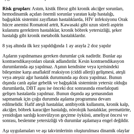
Risk grupları
: Astım, kistik fibroz gibi kronik akciğer sorunları,
hemodinamik açıdan önemli sorunlar yaratan kalp hastalığı,
bağışıklık sistemini zayıflatan hastalıklarda, HİV infeksiyonu Orak
hücre anemisi Romatoid artrit, Kawasaki gibi uzun süreli aspirin
kulanımı gerektiren hastalıklar, kronik böbrek yetersizliği, şeker
hastalığı gibi kronik metabolik hastalıklardır.
8 yaş altında ilk kez yapıldığında 1 ay arayla 2 doz yapılır
Aşıların yapılmaması gereken durumlar çok nadirdir. Bunlar aşı
kontraendikasyonları olarak adlandırılır. Kesin kontraendikasyon
durumlarında aşı yapılmaz. Aşının kendisine veya içerisindeki
bileşenine karşı anaflaktif reaksiyon (ciddi allerji) gelişmesi, ateşli
veya ateşsiz ağır hastalık durumunda aşı dozu yapılmaz. Bunun
dışında canlı aşılar gebelik ve bağışıklık sisteminin yetersiz olduğu
durumlarda, DBT aşısı ise önceki doz sonrasında ensefalopati
gelişen hastalarda yapılmaz. Bunun dışında aşı şemasından
sapmamak için çoğu durumda aşılama programına devam
edilmelidir. Hafif ateşli hastalılar, antibiyotik kullanımı, kronik kalp,
akciğer, böbrek karaciğer hastalığı, nörolojik hastalıklar, prematürite,
yenidoğan sarılığı konvülzyon geçirme öyküsü, ameliyat öncesi ve
sonrası, beslenme yetersizliği vb durumlar aşılamaya engel değildir.
Aşı uygulamaları ve aşı takvimlerinin oluşturulması dinamik olaylar