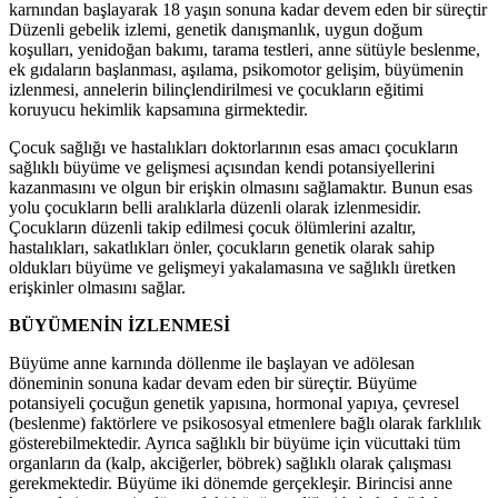
karnından başlayarak 18 yaşın sonuna kadar devem eden bir süreçtir
Düzenli gebelik izlemi, genetik danışmanlık, uygun doğum
koşulları, yenidoğan bakımı, tarama testleri, anne sütüyle beslenme,
ek gıdaların başlanması, aşılama, psikomotor gelişim, büyümenin
izlenmesi, annelerin bilinçlendirilmesi ve çocukların eğitimi
koruyucu hekimlik kapsamına girmektedir.
Çocuk sağlığı ve hastalıkları doktorlarının esas amacı çocukların
sağlıklı büyüme ve gelişmesi açısından kendi potansiyellerini
kazanmasını ve olgun bir erişkin olmasını sağlamaktır. Bunun esas
yolu çocukların belli aralıklarla düzenli olarak izlenmesidir.
Çocukların düzenli takip edilmesi çocuk ölümlerini azaltır,
hastalıkları, sakatlıkları önler, çocukların genetik olarak sahip
oldukları büyüme ve gelişmeyi yakalamasına ve sağlıklı üretken
erişkinler olmasını sağlar.
BÜYÜMENİN İZLENMESİ
Büyüme anne karnında döllenme ile başlayan ve adölesan
döneminin sonuna kadar devam eden bir süreçtir. Büyüme
potansiyeli çocuğun genetik yapısına, hormonal yapıya, çevresel
(beslenme) faktörlere ve psikososyal etmenlere bağlı olarak farklılık
gösterebilmektedir. Ayrıca sağlıklı bir büyüme için vücuttaki tüm
organların da (kalp, akciğerler, böbrek) sağlıklı olarak çalışması
gerekmektedir. Büyüme iki dönemde gerçekleşir. Birincisi anne