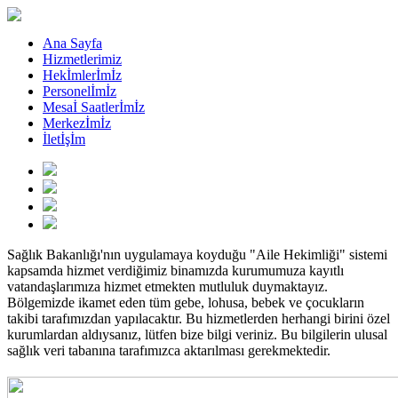
Ana Sayfa
Hizmetlerimiz
Hekİmlerİmİz
Personelİmİz
Mesaİ Saatlerİmİz
Merkezİmİz
İletİşİm
Sağlık Bakanlığı'nın uygulamaya koyduğu "Aile Hekimliği" sistemi
kapsamda hizmet verdiğimiz binamızda kurumumuza kayıtlı
vatandaşlarımıza hizmet etmekten mutluluk duymaktayız.
Bölgemizde ikamet eden tüm gebe, lohusa, bebek ve çocukların
takibi tarafımızdan yapılacaktır. Bu hizmetlerden herhangi birini özel
kurumlardan aldıysanız, lütfen bize bilgi veriniz. Bu bilgilerin ulusal
sağlık veri tabanına tarafımızca aktarılması gerekmektedir.