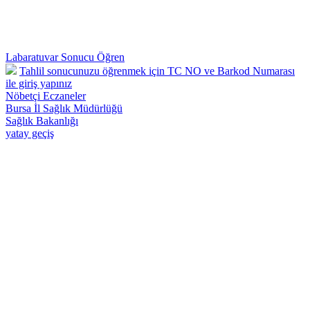
Labaratuvar Sonucu Öğren
Tahlil sonucunuzu öğrenmek için TC NO ve Barkod Numarası
ile giriş yapınız
Nöbetçi Eczaneler
Bursa İl Sağlık Müdürlüğü
Sağlık Bakanlığı
yatay geçiş
Osmangazi 57 Nolu Deva Aile Sağlığı Merkezi - Telefon : 0224 242
26 28 Adnan Menderes Mah.Yılmaz Sk.No:50 Osmangazi /
BURSA