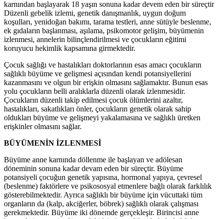
karnından başlayarak 18 yaşın sonuna kadar devem eden bir süreçtir
Düzenli gebelik izlemi, genetik danışmanlık, uygun doğum
koşulları, yenidoğan bakımı, tarama testleri, anne sütüyle beslenme,
ek gıdaların başlanması, aşılama, psikomotor gelişim, büyümenin
izlenmesi, annelerin bilinçlendirilmesi ve çocukların eğitimi
koruyucu hekimlik kapsamına girmektedir.
Çocuk sağlığı ve hastalıkları doktorlarının esas amacı çocukların
sağlıklı büyüme ve gelişmesi açısından kendi potansiyellerini
kazanmasını ve olgun bir erişkin olmasını sağlamaktır. Bunun esas
yolu çocukların belli aralıklarla düzenli olarak izlenmesidir.
Çocukların düzenli takip edilmesi çocuk ölümlerini azaltır,
hastalıkları, sakatlıkları önler, çocukların genetik olarak sahip
oldukları büyüme ve gelişmeyi yakalamasına ve sağlıklı üretken
erişkinler olmasını sağlar.
BÜYÜMENİN İZLENMESİ
Büyüme anne karnında döllenme ile başlayan ve adölesan
döneminin sonuna kadar devam eden bir süreçtir. Büyüme
potansiyeli çocuğun genetik yapısına, hormonal yapıya, çevresel
(beslenme) faktörlere ve psikososyal etmenlere bağlı olarak farklılık
gösterebilmektedir. Ayrıca sağlıklı bir büyüme için vücuttaki tüm
organların da (kalp, akciğerler, böbrek) sağlıklı olarak çalışması
gerekmektedir. Büyüme iki dönemde gerçekleşir. Birincisi anne