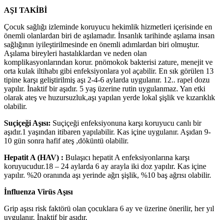
AŞI TAKİBİ
Çocuk sağlığı izleminde koruyucu hekimlik hizmetleri içerisinde en
önemli olanlardan biri de aşılamadır. İnsanlık tarihinde aşılama insan
sağlığının iyileştirilmesinde en önemli adımlardan biri olmuştur.
Aşılama bireyleri hastalıklardan ve neden olan
komplikasyonlarından korur. pnömokok bakterisi zature, menejit ve
orta kulak iltihabı gibi enfeksiyonlara yol açabilir. En sık görülen 13
tipine karşı geliştirilmiş aşı 2-4-6 aylarda uygulanır. 12.. rapel dozu
yapılır. İnaktif bir aşıdır. 5 yaş üzerine rutin uygulanmaz. Yan etki
olarak ateş ve huzursuzluk,aşı yapılan yerde lokal şişlik ve kızarıklık
olabilir.
Suçiçeği Aşısı:
Suçiçeği enfeksiyonuna karşı koruyucu canlı bir
aşıdır.1 yaşından itibaren yapılabilir. Kas içine uygulanır. Aşıdan 9-
10 gün sonra hafif ateş ,döküntü olabilir.
Hepatit A (HAV) :
Bulaşıcı hepatit A enfeksiyonlarına karşı
koruyucudur.18 – 24 aylarda 6 ay arayla iki doz yapılır. Kas içine
yapılır. %20 oranında aşı yerinde ağrı şişlik, %10 baş ağrısı olabilir.
İnfluenza Virüs Aşısı
Grip aşısı risk faktörü olan çocuklara 6 ay ve üzerine önerilir, her yıl
uygulanır. İnaktif bir aşıdır.