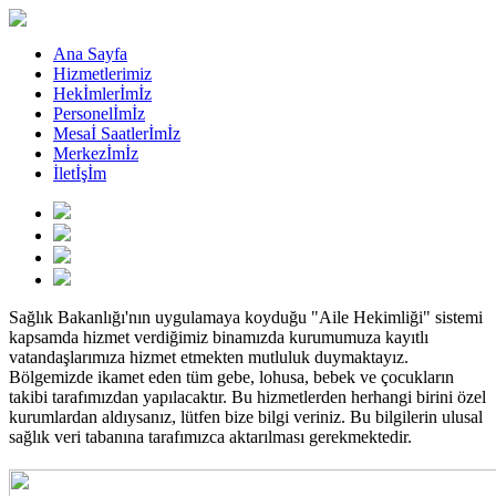
Ana Sayfa
Hizmetlerimiz
Hekİmlerİmİz
Personelİmİz
Mesaİ Saatlerİmİz
Merkezİmİz
İletİşİm
Sağlık Bakanlığı'nın uygulamaya koyduğu "Aile Hekimliği" sistemi
kapsamda hizmet verdiğimiz binamızda kurumumuza kayıtlı
vatandaşlarımıza hizmet etmekten mutluluk duymaktayız.
Bölgemizde ikamet eden tüm gebe, lohusa, bebek ve çocukların
takibi tarafımızdan yapılacaktır. Bu hizmetlerden herhangi birini özel
kurumlardan aldıysanız, lütfen bize bilgi veriniz. Bu bilgilerin ulusal
sağlık veri tabanına tarafımızca aktarılması gerekmektedir.