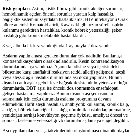
Risk grupları
: Astım, kistik fibroz gibi kronik akciğer sorunları,
hemodinamik açıdan önemli sorunlar yaratan kalp hastalığı,
bağışıklık sistemini zayıflatan hastalıklarda, HİV infeksiyonu Orak
hücre anemisi Romatoid artrit, Kawasaki gibi uzun süreli aspirin
kulanımı gerektiren hastalıklar, kronik böbrek yetersizliği, şeker
hastalığı gibi kronik metabolik hastalıklardır.
8 yaş altında ilk kez yapıldığında 1 ay arayla 2 doz yapılır
Aşıların yapılmaması gereken durumlar çok nadirdir. Bunlar aşı
kontraendikasyonları olarak adlandırılır. Kesin kontraendikasyon
durumlarında aşı yapılmaz. Aşının kendisine veya içerisindeki
bileşenine karşı anaflaktif reaksiyon (ciddi allerji) gelişmesi, ateşli
veya ateşsiz ağır hastalık durumunda aşı dozu yapılmaz. Bunun
dışında canlı aşılar gebelik ve bağışıklık sisteminin yetersiz olduğu
durumlarda, DBT aşısı ise önceki doz sonrasında ensefalopati
gelişen hastalarda yapılmaz. Bunun dışında aşı şemasından
sapmamak için çoğu durumda aşılama programına devam
edilmelidir. Hafif ateşli hastalılar, antibiyotik kullanımı, kronik kalp,
akciğer, böbrek karaciğer hastalığı, nörolojik hastalıklar, prematürite,
yenidoğan sarılığı konvülzyon geçirme öyküsü, ameliyat öncesi ve
sonrası, beslenme yetersizliği vb durumlar aşılamaya engel değildir.
Aşı uygulamaları ve aşı takvimlerinin oluşturulması dinamik olaylar