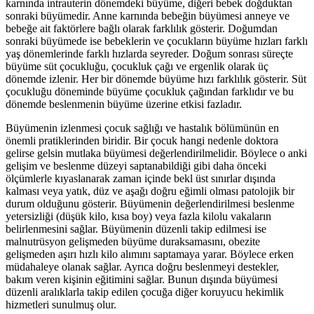
karnında intrauterin dönemdeki büyüme, diğeri bebek doğduktan
sonraki büyümedir. Anne karnında bebeğin büyümesi anneye ve
bebeğe ait faktörlere bağlı olarak farklılık gösterir. Doğumdan
sonraki büyümede ise bebeklerin ve çocukların büyüme hızları farklı
yaş dönemlerinde farklı hızlarda seyreder. Doğum sonrası süreçte
büyüme süt çocukluğu, çocukluk çağı ve ergenlik olarak üç
dönemde izlenir. Her bir dönemde büyüme hızı farklılık gösterir. Süt
çocukluğu döneminde büyüme çocukluk çağından farklıdır ve bu
dönemde beslenmenin büyüme üzerine etkisi fazladır.
Büyümenin izlenmesi çocuk sağlığı ve hastalık bölümünün en
önemli pratiklerinden biridir. Bir çocuk hangi nedenle doktora
gelirse gelsin mutlaka büyümesi değerlendirilmelidir. Böylece o anki
gelişim ve beslenme düzeyi saptanabildiği gibi daha önceki
ölçümlerle kıyaslanarak zaman içinde bekl üst sınırlar dışında
kalması veya yatık, düz ve aşağı doğru eğimli olması patolojik bir
durum olduğunu gösterir. Büyümenin değerlendirilmesi beslenme
yetersizliği (düşük kilo, kısa boy) veya fazla kilolu vakaların
belirlenmesini sağlar. Büyümenin düzenli takip edilmesi ise
malnutrüsyon gelişmeden büyüme duraksamasını, obezite
gelişmeden aşırı hızlı kilo alımını saptamaya yarar. Böylece erken
müdahaleye olanak sağlar. Ayrıca doğru beslenmeyi destekler,
bakım veren kişinin eğitimini sağlar. Bunun dışında büyümesi
düzenli aralıklarla takip edilen çocuğa diğer koruyucu hekimlik
hizmetleri sunulmuş olur.