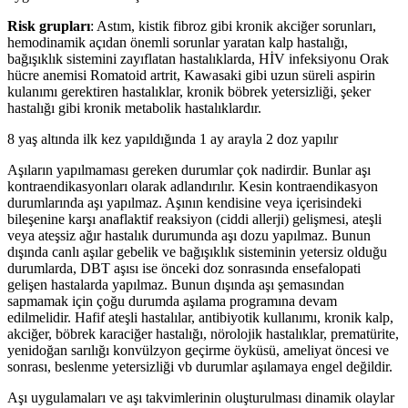
Risk grupları
: Astım, kistik fibroz gibi kronik akciğer sorunları,
hemodinamik açıdan önemli sorunlar yaratan kalp hastalığı,
bağışıklık sistemini zayıflatan hastalıklarda, HİV infeksiyonu Orak
hücre anemisi Romatoid artrit, Kawasaki gibi uzun süreli aspirin
kulanımı gerektiren hastalıklar, kronik böbrek yetersizliği, şeker
hastalığı gibi kronik metabolik hastalıklardır.
8 yaş altında ilk kez yapıldığında 1 ay arayla 2 doz yapılır
Aşıların yapılmaması gereken durumlar çok nadirdir. Bunlar aşı
kontraendikasyonları olarak adlandırılır. Kesin kontraendikasyon
durumlarında aşı yapılmaz. Aşının kendisine veya içerisindeki
bileşenine karşı anaflaktif reaksiyon (ciddi allerji) gelişmesi, ateşli
veya ateşsiz ağır hastalık durumunda aşı dozu yapılmaz. Bunun
dışında canlı aşılar gebelik ve bağışıklık sisteminin yetersiz olduğu
durumlarda, DBT aşısı ise önceki doz sonrasında ensefalopati
gelişen hastalarda yapılmaz. Bunun dışında aşı şemasından
sapmamak için çoğu durumda aşılama programına devam
edilmelidir. Hafif ateşli hastalılar, antibiyotik kullanımı, kronik kalp,
akciğer, böbrek karaciğer hastalığı, nörolojik hastalıklar, prematürite,
yenidoğan sarılığı konvülzyon geçirme öyküsü, ameliyat öncesi ve
sonrası, beslenme yetersizliği vb durumlar aşılamaya engel değildir.
Aşı uygulamaları ve aşı takvimlerinin oluşturulması dinamik olaylar