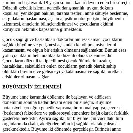
karnından başlayarak 18 yaşın sonuna kadar devem eden bir süreçtir
Düzenli gebelik izlemi, genetik danışmanlık, uygun doğum
koşulları, yenidoğan bakımı, tarama testleri, anne sütüyle beslenme,
ek gıdaların başlanması, aşılama, psikomotor gelişim, büyümenin
izlenmesi, annelerin bilinçlendirilmesi ve çocukların eğitimi
koruyucu hekimlik kapsamına girmektedir.
Çocuk sağlığı ve hastalıkları doktorlarının esas amacı çocukların
sağlıklı büyüme ve gelişmesi açısından kendi potansiyellerini
kazanmasını ve olgun bir erişkin olmasını sağlamaktır. Bunun esas
yolu çocukların belli aralıklarla düzenli olarak izlenmesidir.
Çocukların düzenli takip edilmesi çocuk ölümlerini azaltır,
hastalıkları, sakatlıkları önler, çocukların genetik olarak sahip
oldukları büyüme ve gelişmeyi yakalamasına ve sağlıklı üretken
erişkinler olmasını sağlar.
BÜYÜMENİN İZLENMESİ
Büyüme anne karnında döllenme ile başlayan ve adölesan
döneminin sonuna kadar devam eden bir süreçtir. Büyüme
potansiyeli çocuğun genetik yapısına, hormonal yapıya, çevresel
(beslenme) faktörlere ve psikososyal etmenlere bağlı olarak farklılık
gösterebilmektedir. Ayrıca sağlıklı bir büyüme için vücuttaki tüm
organların da (kalp, akciğerler, böbrek) sağlıklı olarak çalışması
gerekmektedir. Büyüme iki dönemde gerçekleşir. Birincisi anne