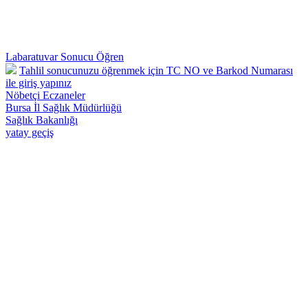
Labaratuvar Sonucu Öğren
Tahlil sonucunuzu öğrenmek için TC NO ve Barkod Numarası
ile giriş yapınız
Nöbetçi Eczaneler
Bursa İl Sağlık Müdürlüğü
Sağlık Bakanlığı
yatay geçiş
Osmangazi 57 Nolu Deva Aile Sağlığı Merkezi - Telefon : 0224 242
26 28 Adnan Menderes Mah.Yılmaz Sk.No:50 Osmangazi /
BURSA