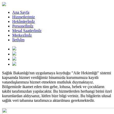
Ana Sayfa
Hizmetlerimiz
Hekİmlerİmİz
Personelİmİz
Mesaİ Saatlerİmİz
Merkezİmİz
İletİşİm
Sağlık Bakanlığı'nın uygulamaya koyduğu "Aile Hekimliği" sistemi
kapsamda hizmet verdiğimiz binamızda kurumumuza kayıtlı
vatandaşlarımıza hizmet etmekten mutluluk duymaktayız.
Bölgemizde ikamet eden tüm gebe, lohusa, bebek ve çocukların
takibi tarafımızdan yapılacaktır. Bu hizmetlerden herhangi birini özel
kurumlardan aldıysanız, lütfen bize bilgi veriniz. Bu bilgilerin ulusal
sağlık veri tabanına tarafımızca aktarılması gerekmektedir.