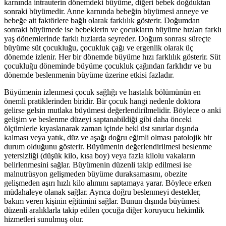
karnında intrauterin dönemdeki büyüme, diğeri bebek doğduktan
sonraki büyümedir. Anne karnında bebeğin büyümesi anneye ve
bebeğe ait faktörlere bağlı olarak farklılık gösterir. Doğumdan
sonraki büyümede ise bebeklerin ve çocukların büyüme hızları farklı
yaş dönemlerinde farklı hızlarda seyreder. Doğum sonrası süreçte
büyüme süt çocukluğu, çocukluk çağı ve ergenlik olarak üç
dönemde izlenir. Her bir dönemde büyüme hızı farklılık gösterir. Süt
çocukluğu döneminde büyüme çocukluk çağından farklıdır ve bu
dönemde beslenmenin büyüme üzerine etkisi fazladır.
Büyümenin izlenmesi çocuk sağlığı ve hastalık bölümünün en
önemli pratiklerinden biridir. Bir çocuk hangi nedenle doktora
gelirse gelsin mutlaka büyümesi değerlendirilmelidir. Böylece o anki
gelişim ve beslenme düzeyi saptanabildiği gibi daha önceki
ölçümlerle kıyaslanarak zaman içinde bekl üst sınırlar dışında
kalması veya yatık, düz ve aşağı doğru eğimli olması patolojik bir
durum olduğunu gösterir. Büyümenin değerlendirilmesi beslenme
yetersizliği (düşük kilo, kısa boy) veya fazla kilolu vakaların
belirlenmesini sağlar. Büyümenin düzenli takip edilmesi ise
malnutrüsyon gelişmeden büyüme duraksamasını, obezite
gelişmeden aşırı hızlı kilo alımını saptamaya yarar. Böylece erken
müdahaleye olanak sağlar. Ayrıca doğru beslenmeyi destekler,
bakım veren kişinin eğitimini sağlar. Bunun dışında büyümesi
düzenli aralıklarla takip edilen çocuğa diğer koruyucu hekimlik
hizmetleri sunulmuş olur.