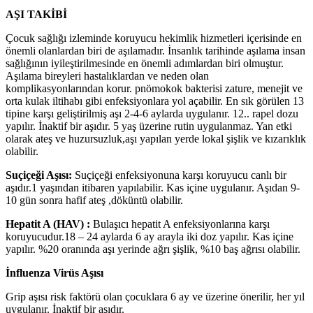
AŞI TAKİBİ
Çocuk sağlığı izleminde koruyucu hekimlik hizmetleri içerisinde en
önemli olanlardan biri de aşılamadır. İnsanlık tarihinde aşılama insan
sağlığının iyileştirilmesinde en önemli adımlardan biri olmuştur.
Aşılama bireyleri hastalıklardan ve neden olan
komplikasyonlarından korur. pnömokok bakterisi zature, menejit ve
orta kulak iltihabı gibi enfeksiyonlara yol açabilir. En sık görülen 13
tipine karşı geliştirilmiş aşı 2-4-6 aylarda uygulanır. 12.. rapel dozu
yapılır. İnaktif bir aşıdır. 5 yaş üzerine rutin uygulanmaz. Yan etki
olarak ateş ve huzursuzluk,aşı yapılan yerde lokal şişlik ve kızarıklık
olabilir.
Suçiçeği Aşısı:
Suçiçeği enfeksiyonuna karşı koruyucu canlı bir
aşıdır.1 yaşından itibaren yapılabilir. Kas içine uygulanır. Aşıdan 9-
10 gün sonra hafif ateş ,döküntü olabilir.
Hepatit A (HAV) :
Bulaşıcı hepatit A enfeksiyonlarına karşı
koruyucudur.18 – 24 aylarda 6 ay arayla iki doz yapılır. Kas içine
yapılır. %20 oranında aşı yerinde ağrı şişlik, %10 baş ağrısı olabilir.
İnfluenza Virüs Aşısı
Grip aşısı risk faktörü olan çocuklara 6 ay ve üzerine önerilir, her yıl
uygulanır. İnaktif bir aşıdır.