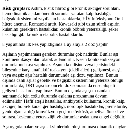
Risk grupları
: Astım, kistik fibroz gibi kronik akciğer sorunları,
hemodinamik açıdan önemli sorunlar yaratan kalp hastalığı,
bağışıklık sistemini zayıflatan hastalıklarda, HİV infeksiyonu Orak
hücre anemisi Romatoid artrit, Kawasaki gibi uzun süreli aspirin
kulanımı gerektiren hastalıklar, kronik böbrek yetersizliği, şeker
hastalığı gibi kronik metabolik hastalıklardır.
8 yaş altında ilk kez yapıldığında 1 ay arayla 2 doz yapılır
Aşıların yapılmaması gereken durumlar çok nadirdir. Bunlar aşı
kontraendikasyonları olarak adlandırılır. Kesin kontraendikasyon
durumlarında aşı yapılmaz. Aşının kendisine veya içerisindeki
bileşenine karşı anaflaktif reaksiyon (ciddi allerji) gelişmesi, ateşli
veya ateşsiz ağır hastalık durumunda aşı dozu yapılmaz. Bunun
dışında canlı aşılar gebelik ve bağışıklık sisteminin yetersiz olduğu
durumlarda, DBT aşısı ise önceki doz sonrasında ensefalopati
gelişen hastalarda yapılmaz. Bunun dışında aşı şemasından
sapmamak için çoğu durumda aşılama programına devam
edilmelidir. Hafif ateşli hastalılar, antibiyotik kullanımı, kronik kalp,
akciğer, böbrek karaciğer hastalığı, nörolojik hastalıklar, prematürite,
yenidoğan sarılığı konvülzyon geçirme öyküsü, ameliyat öncesi ve
sonrası, beslenme yetersizliği vb durumlar aşılamaya engel değildir.
Aşı uygulamaları ve aşı takvimlerinin oluşturulması dinamik olaylar