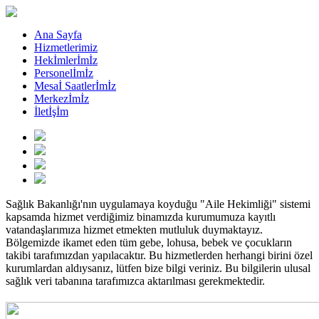
Ana Sayfa
Hizmetlerimiz
Hekİmlerİmİz
Personelİmİz
Mesaİ Saatlerİmİz
Merkezİmİz
İletİşİm
Sağlık Bakanlığı'nın uygulamaya koyduğu "Aile Hekimliği" sistemi
kapsamda hizmet verdiğimiz binamızda kurumumuza kayıtlı
vatandaşlarımıza hizmet etmekten mutluluk duymaktayız.
Bölgemizde ikamet eden tüm gebe, lohusa, bebek ve çocukların
takibi tarafımızdan yapılacaktır. Bu hizmetlerden herhangi birini özel
kurumlardan aldıysanız, lütfen bize bilgi veriniz. Bu bilgilerin ulusal
sağlık veri tabanına tarafımızca aktarılması gerekmektedir.