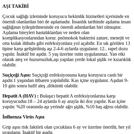
AŞI TAKİBİ
Çocuk sağlığı izleminde koruyucu hekimlik hizmetleri içerisinde en
önemli olanlardan biri de aşılamadır. İnsanlık tarihinde aşılama insan
sağlığının iyileştirilmesinde en önemli adımlardan biri olmuştur.
Aşılama bireyleri hastalıklardan ve neden olan
komplikasyonlarından korur. pnömokok bakterisi zature, menejit ve
orta kulak iltihabı gibi enfeksiyonlara yol açabilir. En sık görülen 13
tipine karşı geliştirilmiş aşı 2-4-6 aylarda uygulanır. 12.. rapel dozu
yapılır. İnaktif bir aşıdır. 5 yaş üzerine rutin uygulanmaz. Yan etki
olarak ateş ve huzursuzluk,aşı yapılan yerde lokal şişlik ve kızarıklık
olabilir.
Suçiçeği Aşısı:
Suçiçeği enfeksiyonuna karşı koruyucu canlı bir
aşıdır.1 yaşından itibaren yapılabilir. Kas içine uygulanır. Aşıdan 9-
10 gün sonra hafif ateş ,döküntü olabilir.
Hepatit A (HAV) :
Bulaşıcı hepatit A enfeksiyonlarına karşı
koruyucudur.18 – 24 aylarda 6 ay arayla iki doz yapılır. Kas içine
yapılır. %20 oranında aşı yerinde ağrı şişlik, %10 baş ağrısı olabilir.
İnfluenza Virüs Aşısı
Grip aşısı risk faktörü olan çocuklara 6 ay ve üzerine önerilir, her yıl
uygulanır. İnaktif bir aşıdır.