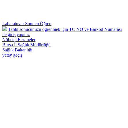
Labaratuvar Sonucu Öğren
Tahlil sonucunuzu öğrenmek için TC NO ve Barkod Numarası
ile giriş yapınız
Nöbetçi Eczaneler
Bursa İl Sağlık Müdürlüğü
Sağlık Bakanlığı
yatay geçiş
Osmangazi 57 Nolu Deva Aile Sağlığı Merkezi - Telefon : 0224 242
26 28 Adnan Menderes Mah.Yılmaz Sk.No:50 Osmangazi /
BURSA