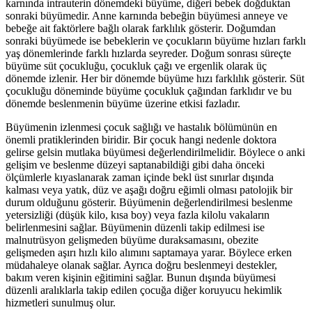
karnında intrauterin dönemdeki büyüme, diğeri bebek doğduktan
sonraki büyümedir. Anne karnında bebeğin büyümesi anneye ve
bebeğe ait faktörlere bağlı olarak farklılık gösterir. Doğumdan
sonraki büyümede ise bebeklerin ve çocukların büyüme hızları farklı
yaş dönemlerinde farklı hızlarda seyreder. Doğum sonrası süreçte
büyüme süt çocukluğu, çocukluk çağı ve ergenlik olarak üç
dönemde izlenir. Her bir dönemde büyüme hızı farklılık gösterir. Süt
çocukluğu döneminde büyüme çocukluk çağından farklıdır ve bu
dönemde beslenmenin büyüme üzerine etkisi fazladır.
Büyümenin izlenmesi çocuk sağlığı ve hastalık bölümünün en
önemli pratiklerinden biridir. Bir çocuk hangi nedenle doktora
gelirse gelsin mutlaka büyümesi değerlendirilmelidir. Böylece o anki
gelişim ve beslenme düzeyi saptanabildiği gibi daha önceki
ölçümlerle kıyaslanarak zaman içinde bekl üst sınırlar dışında
kalması veya yatık, düz ve aşağı doğru eğimli olması patolojik bir
durum olduğunu gösterir. Büyümenin değerlendirilmesi beslenme
yetersizliği (düşük kilo, kısa boy) veya fazla kilolu vakaların
belirlenmesini sağlar. Büyümenin düzenli takip edilmesi ise
malnutrüsyon gelişmeden büyüme duraksamasını, obezite
gelişmeden aşırı hızlı kilo alımını saptamaya yarar. Böylece erken
müdahaleye olanak sağlar. Ayrıca doğru beslenmeyi destekler,
bakım veren kişinin eğitimini sağlar. Bunun dışında büyümesi
düzenli aralıklarla takip edilen çocuğa diğer koruyucu hekimlik
hizmetleri sunulmuş olur.