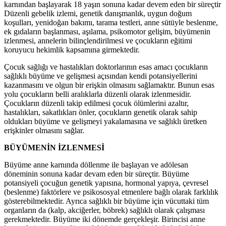
karnından başlayarak 18 yaşın sonuna kadar devem eden bir süreçtir
Düzenli gebelik izlemi, genetik danışmanlık, uygun doğum
koşulları, yenidoğan bakımı, tarama testleri, anne sütüyle beslenme,
ek gıdaların başlanması, aşılama, psikomotor gelişim, büyümenin
izlenmesi, annelerin bilinçlendirilmesi ve çocukların eğitimi
koruyucu hekimlik kapsamına girmektedir.
Çocuk sağlığı ve hastalıkları doktorlarının esas amacı çocukların
sağlıklı büyüme ve gelişmesi açısından kendi potansiyellerini
kazanmasını ve olgun bir erişkin olmasını sağlamaktır. Bunun esas
yolu çocukların belli aralıklarla düzenli olarak izlenmesidir.
Çocukların düzenli takip edilmesi çocuk ölümlerini azaltır,
hastalıkları, sakatlıkları önler, çocukların genetik olarak sahip
oldukları büyüme ve gelişmeyi yakalamasına ve sağlıklı üretken
erişkinler olmasını sağlar.
BÜYÜMENİN İZLENMESİ
Büyüme anne karnında döllenme ile başlayan ve adölesan
döneminin sonuna kadar devam eden bir süreçtir. Büyüme
potansiyeli çocuğun genetik yapısına, hormonal yapıya, çevresel
(beslenme) faktörlere ve psikososyal etmenlere bağlı olarak farklılık
gösterebilmektedir. Ayrıca sağlıklı bir büyüme için vücuttaki tüm
organların da (kalp, akciğerler, böbrek) sağlıklı olarak çalışması
gerekmektedir. Büyüme iki dönemde gerçekleşir. Birincisi anne