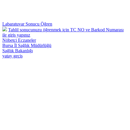
Labaratuvar Sonucu Öğren
Tahlil sonucunuzu öğrenmek için TC NO ve Barkod Numarası
ile giriş yapınız
Nöbetçi Eczaneler
Bursa İl Sağlık Müdürlüğü
Sağlık Bakanlığı
yatay geçiş
Osmangazi 57 Nolu Deva Aile Sağlığı Merkezi - Telefon : 0224 242
26 28 Adnan Menderes Mah.Yılmaz Sk.No:50 Osmangazi /
BURSA