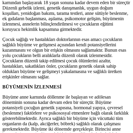
karnından başlayarak 18 yaşın sonuna kadar devem eden bir süreçtir
Düzenli gebelik izlemi, genetik danışmanlık, uygun doğum
koşulları, yenidoğan bakımı, tarama testleri, anne sütüyle beslenme,
ek gıdaların başlanması, aşılama, psikomotor gelişim, büyümenin
izlenmesi, annelerin bilinçlendirilmesi ve çocukların eğitimi
koruyucu hekimlik kapsamına girmektedir.
Çocuk sağlığı ve hastalıkları doktorlarının esas amacı çocukların
sağlıklı büyüme ve gelişmesi açısından kendi potansiyellerini
kazanmasını ve olgun bir erişkin olmasını sağlamaktır. Bunun esas
yolu çocukların belli aralıklarla düzenli olarak izlenmesidir.
Çocukların düzenli takip edilmesi çocuk ölümlerini azaltır,
hastalıkları, sakatlıkları önler, çocukların genetik olarak sahip
oldukları büyüme ve gelişmeyi yakalamasına ve sağlıklı üretken
erişkinler olmasını sağlar.
BÜYÜMENİN İZLENMESİ
Büyüme anne karnında döllenme ile başlayan ve adölesan
döneminin sonuna kadar devam eden bir süreçtir. Büyüme
potansiyeli çocuğun genetik yapısına, hormonal yapıya, çevresel
(beslenme) faktörlere ve psikososyal etmenlere bağlı olarak farklılık
gösterebilmektedir. Ayrıca sağlıklı bir büyüme için vücuttaki tüm
organların da (kalp, akciğerler, böbrek) sağlıklı olarak çalışması
gerekmektedir. Büyüme iki dönemde gerçekleşir. Birincisi anne