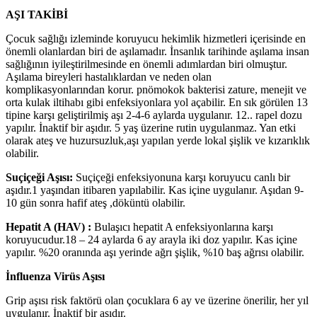
AŞI TAKİBİ
Çocuk sağlığı izleminde koruyucu hekimlik hizmetleri içerisinde en
önemli olanlardan biri de aşılamadır. İnsanlık tarihinde aşılama insan
sağlığının iyileştirilmesinde en önemli adımlardan biri olmuştur.
Aşılama bireyleri hastalıklardan ve neden olan
komplikasyonlarından korur. pnömokok bakterisi zature, menejit ve
orta kulak iltihabı gibi enfeksiyonlara yol açabilir. En sık görülen 13
tipine karşı geliştirilmiş aşı 2-4-6 aylarda uygulanır. 12.. rapel dozu
yapılır. İnaktif bir aşıdır. 5 yaş üzerine rutin uygulanmaz. Yan etki
olarak ateş ve huzursuzluk,aşı yapılan yerde lokal şişlik ve kızarıklık
olabilir.
Suçiçeği Aşısı:
Suçiçeği enfeksiyonuna karşı koruyucu canlı bir
aşıdır.1 yaşından itibaren yapılabilir. Kas içine uygulanır. Aşıdan 9-
10 gün sonra hafif ateş ,döküntü olabilir.
Hepatit A (HAV) :
Bulaşıcı hepatit A enfeksiyonlarına karşı
koruyucudur.18 – 24 aylarda 6 ay arayla iki doz yapılır. Kas içine
yapılır. %20 oranında aşı yerinde ağrı şişlik, %10 baş ağrısı olabilir.
İnfluenza Virüs Aşısı
Grip aşısı risk faktörü olan çocuklara 6 ay ve üzerine önerilir, her yıl
uygulanır. İnaktif bir aşıdır.