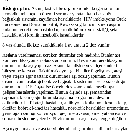
Risk grupları
: Astım, kistik fibroz gibi kronik akciğer sorunları,
hemodinamik açıdan önemli sorunlar yaratan kalp hastalığı,
bağışıklık sistemini zayıflatan hastalıklarda, HİV infeksiyonu Orak
hücre anemisi Romatoid artrit, Kawasaki gibi uzun süreli aspirin
kulanımı gerektiren hastalıklar, kronik böbrek yetersizliği, şeker
hastalığı gibi kronik metabolik hastalıklardır.
8 yaş altında ilk kez yapıldığında 1 ay arayla 2 doz yapılır
Aşıların yapılmaması gereken durumlar çok nadirdir. Bunlar aşı
kontraendikasyonları olarak adlandırılır. Kesin kontraendikasyon
durumlarında aşı yapılmaz. Aşının kendisine veya içerisindeki
bileşenine karşı anaflaktif reaksiyon (ciddi allerji) gelişmesi, ateşli
veya ateşsiz ağır hastalık durumunda aşı dozu yapılmaz. Bunun
dışında canlı aşılar gebelik ve bağışıklık sisteminin yetersiz olduğu
durumlarda, DBT aşısı ise önceki doz sonrasında ensefalopati
gelişen hastalarda yapılmaz. Bunun dışında aşı şemasından
sapmamak için çoğu durumda aşılama programına devam
edilmelidir. Hafif ateşli hastalılar, antibiyotik kullanımı, kronik kalp,
akciğer, böbrek karaciğer hastalığı, nörolojik hastalıklar, prematürite,
yenidoğan sarılığı konvülzyon geçirme öyküsü, ameliyat öncesi ve
sonrası, beslenme yetersizliği vb durumlar aşılamaya engel değildir.
Aşı uygulamaları ve aşı takvimlerinin oluşturulması dinamik olaylar