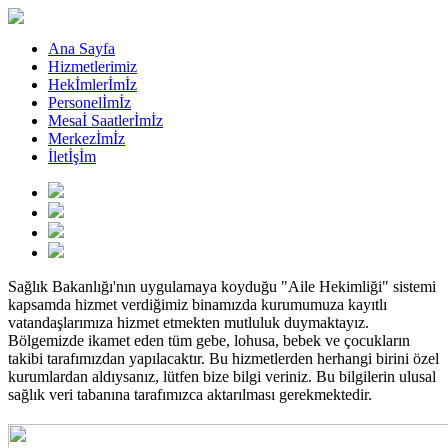
Ana Sayfa
Hizmetlerimiz
Hekİmlerİmİz
Personelİmİz
Mesaİ Saatlerİmİz
Merkezİmİz
İletİşİm
Sağlık Bakanlığı'nın uygulamaya koyduğu "Aile Hekimliği" sistemi
kapsamda hizmet verdiğimiz binamızda kurumumuza kayıtlı
vatandaşlarımıza hizmet etmekten mutluluk duymaktayız.
Bölgemizde ikamet eden tüm gebe, lohusa, bebek ve çocukların
takibi tarafımızdan yapılacaktır. Bu hizmetlerden herhangi birini özel
kurumlardan aldıysanız, lütfen bize bilgi veriniz. Bu bilgilerin ulusal
sağlık veri tabanına tarafımızca aktarılması gerekmektedir.