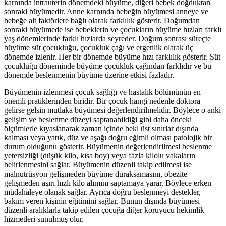
karnında intrauterin dönemdeki büyüme, diğeri bebek doğduktan
sonraki büyümedir. Anne karnında bebeğin büyümesi anneye ve
bebeğe ait faktörlere bağlı olarak farklılık gösterir. Doğumdan
sonraki büyümede ise bebeklerin ve çocukların büyüme hızları farklı
yaş dönemlerinde farklı hızlarda seyreder. Doğum sonrası süreçte
büyüme süt çocukluğu, çocukluk çağı ve ergenlik olarak üç
dönemde izlenir. Her bir dönemde büyüme hızı farklılık gösterir. Süt
çocukluğu döneminde büyüme çocukluk çağından farklıdır ve bu
dönemde beslenmenin büyüme üzerine etkisi fazladır.
Büyümenin izlenmesi çocuk sağlığı ve hastalık bölümünün en
önemli pratiklerinden biridir. Bir çocuk hangi nedenle doktora
gelirse gelsin mutlaka büyümesi değerlendirilmelidir. Böylece o anki
gelişim ve beslenme düzeyi saptanabildiği gibi daha önceki
ölçümlerle kıyaslanarak zaman içinde bekl üst sınırlar dışında
kalması veya yatık, düz ve aşağı doğru eğimli olması patolojik bir
durum olduğunu gösterir. Büyümenin değerlendirilmesi beslenme
yetersizliği (düşük kilo, kısa boy) veya fazla kilolu vakaların
belirlenmesini sağlar. Büyümenin düzenli takip edilmesi ise
malnutrüsyon gelişmeden büyüme duraksamasını, obezite
gelişmeden aşırı hızlı kilo alımını saptamaya yarar. Böylece erken
müdahaleye olanak sağlar. Ayrıca doğru beslenmeyi destekler,
bakım veren kişinin eğitimini sağlar. Bunun dışında büyümesi
düzenli aralıklarla takip edilen çocuğa diğer koruyucu hekimlik
hizmetleri sunulmuş olur.