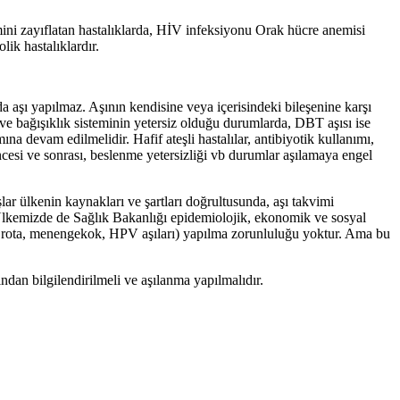
emini zayıflatan hastalıklarda, HİV infeksiyonu Orak hücre anemisi
lik hastalıklardır.
 aşı yapılmaz. Aşının kendisine veya içerisindeki bileşenine karşı
k ve bağışıklık sisteminin yetersiz olduğu durumlarda, DBT aşısı ise
devam edilmelidir. Hafif ateşli hastalılar, antibiyotik kullanımı,
ncesi ve sonrası, beslenme yetersizliği vb durumlar aşılamaya engel
r ülkenin kaynakları ve şartları doğrultusunda, aşı takvimi
r. Ülkemizde de Sağlık Bakanlığı epidemiolojik, ekonomik ve sosyal
rip,rota, menengekok, HPV aşıları) yapılma zorunluluğu yoktur. Ama bu
ndan bilgilendirilmeli ve aşılanma yapılmalıdır.