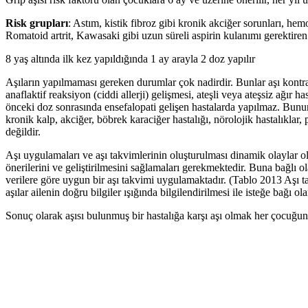
Risk grupları
: Astım, kistik fibroz gibi kronik akciğer sorunları, he
Romatoid artrit, Kawasaki gibi uzun süreli aspirin kulanımı gerektiren h
8 yaş altında ilk kez yapıldığında 1 ay arayla 2 doz yapılır
Aşıların yapılmaması gereken durumlar çok nadirdir. Bunlar aşı kontra
anaflaktif reaksiyon (ciddi allerji) gelişmesi, ateşli veya ateşsiz ağı
önceki doz sonrasında ensefalopati gelişen hastalarda yapılmaz. Bunun
kronik kalp, akciğer, böbrek karaciğer hastalığı, nörolojik hastalıkla
değildir.
Aşı uygulamaları ve aşı takvimlerinin oluşturulması dinamik olaylar 
önerilerini ve geliştirilmesini sağlamaları gerekmektedir. Buna bağlı
verilere göre uygun bir aşı takvimi uygulamaktadır. (Tablo 2013 Aşı t
aşılar ailenin doğru bilgiler ışığında bilgilendirilmesi ile isteğe bağı o
Sonuç olarak aşısı bulunmuş bir hastalığa karşı aşı olmak her çocuğun 