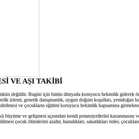
 VE AŞI TAKİBİ
 mümkün değildir. Bugün için bütün dünyada koruyucu hekimlik giderek
elik izlemi, genetik danışmanlık, uygun doğum koşulları, yenidoğan bakı
ndirilmesi ve çocukların eğitimi koruyucu hekimlik kapsamına girmekted
lıklı büyüme ve gelişmesi açısından kendi potansiyellerini kazanmasını v
edilmesi çocuk ölümlerini azaltır, hastalıkları, sakatlıkları önler, çocu