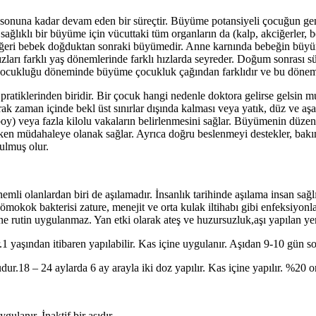
onuna kadar devam eden bir süreçtir. Büyüme potansiyeli çocuğun genet
a sağlıklı bir büyüme için vücuttaki tüm organların da (kalp, akciğerler
iğeri bebek doğduktan sonraki büyümedir. Anne karnında bebeğin büyümesi
rı farklı yaş dönemlerinde farklı hızlarda seyreder. Doğum sonrası sü
t çocukluğu döneminde büyüme çocukluk çağından farklıdır ve bu dönem
atiklerinden biridir. Bir çocuk hangi nedenle doktora gelirse gelsin m
ak zaman içinde bekl üst sınırlar dışında kalması veya yatık, düz ve aşa
boy) veya fazla kilolu vakaların belirlenmesini sağlar. Büyümenin düz
erken müdahaleye olanak sağlar. Ayrıca doğru beslenmeyi destekler, bak
ulmuş olur.
mli olanlardan biri de aşılamadır. İnsanlık tarihinde aşılama insan sağl
okok bakterisi zature, menejit ve orta kulak iltihabı gibi enfeksiyonlara 
rine rutin uygulanmaz. Yan etki olarak ateş ve huzursuzluk,aşı yapılan yerd
1 yaşından itibaren yapılabilir. Kas içine uygulanır. Aşıdan 9-10 gün son
ur.18 – 24 aylarda 6 ay arayla iki doz yapılır. Kas içine yapılır. %20 ora
gulanır. İnaktif bir aşıdır.