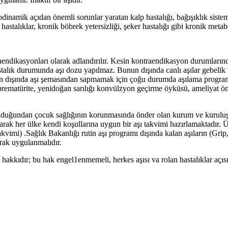
modinamik açıdan önemli sorunlar yaratan kalp hastalığı, bağışıklık sist
astalıklar, kronik böbrek yetersizliği, şeker hastalığı gibi kronik metabo
endikasyonları olarak adlandırılır. Kesin kontraendikasyon durumlarında
r hastalık durumunda aşı dozu yapılmaz. Bunun dışında canlı aşılar gebeli
 dışında aşı şemasından sapmamak için çoğu durumda aşılama programına 
r, prematürite, yenidoğan sarılığı konvülzyon geçirme öyküsü, ameliyat ö
olduğundan çocuk sağlığının korunmasında önder olan kurum ve kuruluşla
 olarak her ülke kendi koşullarına uygun bir aşı takvimi hazırlamaktadı
akvimi) .Sağlık Bakanlığı rutin aşı programı dışında kalan aşıların (G
larak uygulanmalıdır.
hakkıdır; bu hak engel1enmemeli, herkes aşısı va rolan hastalıklar açısı