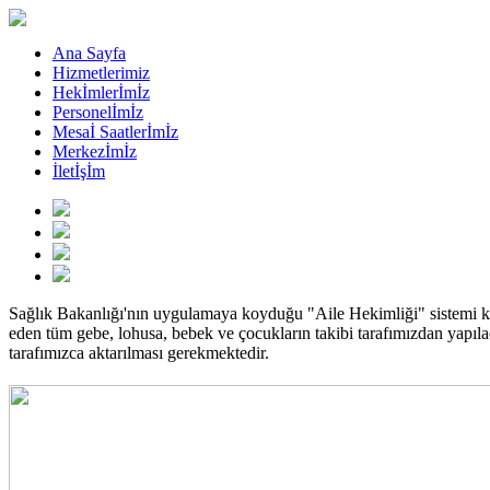
Ana Sayfa
Hizmetlerimiz
Hekİmlerİmİz
Personelİmİz
Mesaİ Saatlerİmİz
Merkezİmİz
İletİşİm
Sağlık Bakanlığı'nın uygulamaya koyduğu "Aile Hekimliği" sistemi 
eden tüm gebe, lohusa, bebek ve çocukların takibi tarafımızdan yapılaca
tarafımızca aktarılması gerekmektedir.