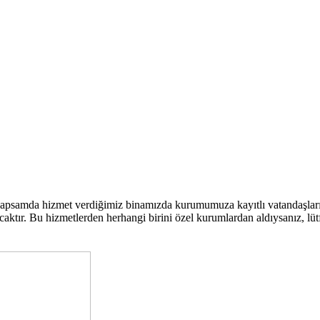
kapsamda hizmet verdiğimiz binamızda kurumumuza kayıtlı vatandaşla
ktır. Bu hizmetlerden herhangi birini özel kurumlardan aldıysanız, lütfen