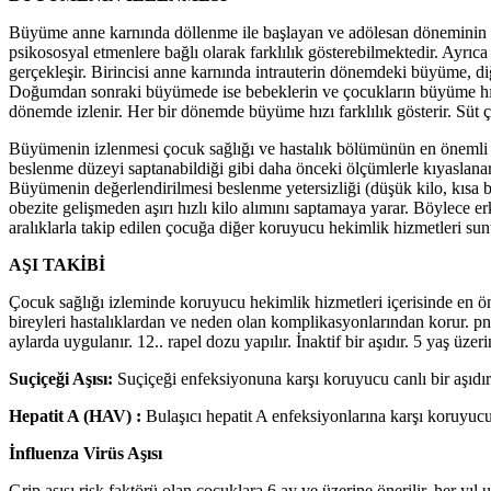
Büyüme anne karnında döllenme ile başlayan ve adölesan döneminin s
psikososyal etmenlere bağlı olarak farklılık gösterebilmektedir. Ayrıc
gerçekleşir. Birincisi anne karnında intrauterin dönemdeki büyüme, d
Doğumdan sonraki büyümede ise bebeklerin ve çocukların büyüme hızla
dönemde izlenir. Her bir dönemde büyüme hızı farklılık gösterir. Sü
Büyümenin izlenmesi çocuk sağlığı ve hastalık bölümünün en önemli pr
beslenme düzeyi saptanabildiği gibi daha önceki ölçümlerle kıyaslanar
Büyümenin değerlendirilmesi beslenme yetersizliği (düşük kilo, kısa 
obezite gelişmeden aşırı hızlı kilo alımını saptamaya yarar. Böylece 
aralıklarla takip edilen çocuğa diğer koruyucu hekimlik hizmetleri sun
AŞI TAKİBİ
Çocuk sağlığı izleminde koruyucu hekimlik hizmetleri içerisinde en öne
bireyleri hastalıklardan ve neden olan komplikasyonlarından korur. pnöm
aylarda uygulanır. 12.. rapel dozu yapılır. İnaktif bir aşıdır. 5 yaş üze
Suçiçeği Aşısı:
Suçiçeği enfeksiyonuna karşı koruyucu canlı bir aşıdır.
Hepatit A (HAV) :
Bulaşıcı hepatit A enfeksiyonlarına karşı koruyucud
İnfluenza Virüs Aşısı
Grip aşısı risk faktörü olan çocuklara 6 ay ve üzerine önerilir, her yıl uy