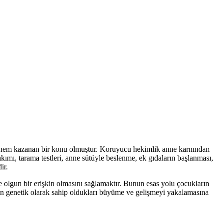
 önem kazanan bir konu olmuştur. Koruyucu hekimlik anne karnından
mı, tarama testleri, anne sütüyle beslenme, ek gıdaların başlanması,
ir.
e olgun bir erişkin olmasını sağlamaktır. Bunun esas yolu çocukların
kların genetik olarak sahip oldukları büyüme ve gelişmeyi yakalamasına