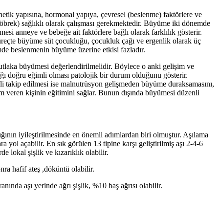
ik yapısına, hormonal yapıya, çevresel (beslenme) faktörlere ve
, böbrek) sağlıklı olarak çalışması gerekmektedir. Büyüme iki dönemde
 anneye ve bebeğe ait faktörlere bağlı olarak farklılık gösterir.
reçte büyüme süt çocukluğu, çocukluk çağı ve ergenlik olarak üç
de beslenmenin büyüme üzerine etkisi fazladır.
utlaka büyümesi değerlendirilmelidir. Böylece o anki gelişim ve
ğı doğru eğimli olması patolojik bir durum olduğunu gösterir.
enli takip edilmesi ise malnutrüsyon gelişmeden büyüme duraksamasını,
ım veren kişinin eğitimini sağlar. Bunun dışında büyümesi düzenli
ığının iyileştirilmesinde en önemli adımlardan biri olmuştur. Aşılama
yol açabilir. En sık görülen 13 tipine karşı geliştirilmiş aşı 2-4-6
e lokal şişlik ve kızarıklık olabilir.
ra hafif ateş ,döküntü olabilir.
nında aşı yerinde ağrı şişlik, %10 baş ağrısı olabilir.