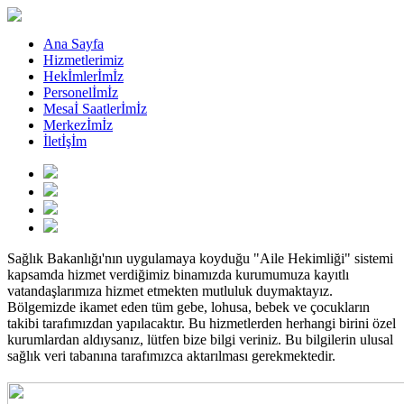
Ana Sayfa
Hizmetlerimiz
Hekİmlerİmİz
Personelİmİz
Mesaİ Saatlerİmİz
Merkezİmİz
İletİşİm
Sağlık Bakanlığı'nın uygulamaya koyduğu "Aile Hekimliği" sistemi
kapsamda hizmet verdiğimiz binamızda kurumumuza kayıtlı
vatandaşlarımıza hizmet etmekten mutluluk duymaktayız.
Bölgemizde ikamet eden tüm gebe, lohusa, bebek ve çocukların
takibi tarafımızdan yapılacaktır. Bu hizmetlerden herhangi birini özel
kurumlardan aldıysanız, lütfen bize bilgi veriniz. Bu bilgilerin ulusal
sağlık veri tabanına tarafımızca aktarılması gerekmektedir.