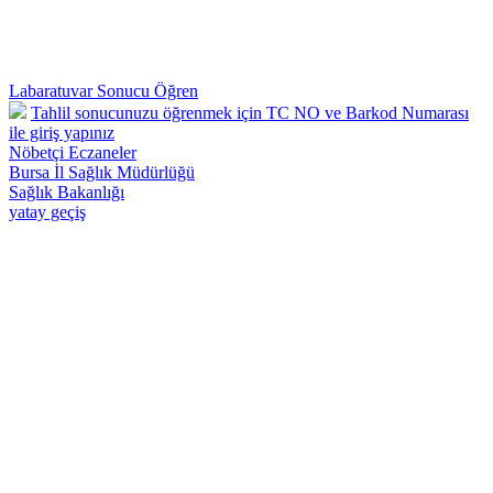
Labaratuvar Sonucu Öğren
Tahlil sonucunuzu öğrenmek için TC NO ve Barkod Numarası
ile giriş yapınız
Nöbetçi Eczaneler
Bursa İl Sağlık Müdürlüğü
Sağlık Bakanlığı
yatay geçiş
Osmangazi 57 Nolu Deva Aile Sağlığı Merkezi - Telefon : 0224 242
26 28 Adnan Menderes Mah.Yılmaz Sk.No:50 Osmangazi /
BURSA