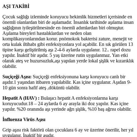
AŞI TAKİBİ
Çocuk sağlığı izleminde koruyucu hekimlik hizmetleri içerisinde en
önemli olanlardan biri de aşılamadır. İnsanlık tarihinde aşılama insan
sağlığının iyileştirilmesinde en önemli adımlardan biri olmuştur.
Aşılama bireyleri hastalıklardan ve neden olan
komplikasyonlarından korur. pnömokok bakterisi zature, menejit ve
orta kulak iltihabı gibi enfeksiyonlara yol açabilir. En sık görülen 13
tipine karşı geliştirilmiş aşı 2-4-6 aylarda uygulanır. 12.. rapel dozu
yapılır. İnaktif bir aşıdır. 5 yaş üzerine rutin uygulanmaz. Yan etki
olarak ateş ve huzursuzluk,aşı yapılan yerde lokal şişlik ve kızarıklık
olabilir.
Suçiçeği Aşısı:
Suçiçeği enfeksiyonuna karşı koruyucu canlı bir
aşıdır.1 yaşından itibaren yapılabilir. Kas içine uygulanır. Aşıdan 9-
10 gün sonra hafif ateş ,döküntü olabilir.
Hepatit A (HAV) :
Bulaşıcı hepatit A enfeksiyonlarına karşı
koruyucudur.18 – 24 aylarda 6 ay arayla iki doz yapılır. Kas içine
yapılır. %20 oranında aşı yerinde ağrı şişlik, %10 baş ağrısı olabilir.
İnfluenza Virüs Aşısı
Grip aşısı risk faktörü olan çocuklara 6 ay ve üzerine önerilir, her yıl
uygulanır. İnaktif bir aşıdır.