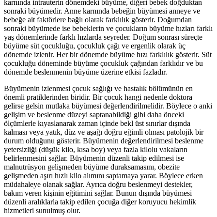
karnında intrauterin dönemdeki büyüme, diğeri bebek doğduktan
sonraki büyümedir. Anne karnında bebeğin büyümesi anneye ve
bebeğe ait faktörlere bağlı olarak farklılık gösterir. Doğumdan
sonraki büyümede ise bebeklerin ve çocukların büyüme hızları farklı
yaş dönemlerinde farklı hızlarda seyreder. Doğum sonrası süreçte
büyüme süt çocukluğu, çocukluk çağı ve ergenlik olarak üç
dönemde izlenir. Her bir dönemde büyüme hızı farklılık gösterir. Süt
çocukluğu döneminde büyüme çocukluk çağından farklıdır ve bu
dönemde beslenmenin büyüme üzerine etkisi fazladır.
Büyümenin izlenmesi çocuk sağlığı ve hastalık bölümünün en
önemli pratiklerinden biridir. Bir çocuk hangi nedenle doktora
gelirse gelsin mutlaka büyümesi değerlendirilmelidir. Böylece o anki
gelişim ve beslenme düzeyi saptanabildiği gibi daha önceki
ölçümlerle kıyaslanarak zaman içinde bekl üst sınırlar dışında
kalması veya yatık, düz ve aşağı doğru eğimli olması patolojik bir
durum olduğunu gösterir. Büyümenin değerlendirilmesi beslenme
yetersizliği (düşük kilo, kısa boy) veya fazla kilolu vakaların
belirlenmesini sağlar. Büyümenin düzenli takip edilmesi ise
malnutrüsyon gelişmeden büyüme duraksamasını, obezite
gelişmeden aşırı hızlı kilo alımını saptamaya yarar. Böylece erken
müdahaleye olanak sağlar. Ayrıca doğru beslenmeyi destekler,
bakım veren kişinin eğitimini sağlar. Bunun dışında büyümesi
düzenli aralıklarla takip edilen çocuğa diğer koruyucu hekimlik
hizmetleri sunulmuş olur.