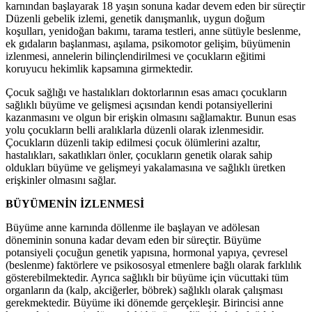
karnından başlayarak 18 yaşın sonuna kadar devem eden bir süreçtir
Düzenli gebelik izlemi, genetik danışmanlık, uygun doğum
koşulları, yenidoğan bakımı, tarama testleri, anne sütüyle beslenme,
ek gıdaların başlanması, aşılama, psikomotor gelişim, büyümenin
izlenmesi, annelerin bilinçlendirilmesi ve çocukların eğitimi
koruyucu hekimlik kapsamına girmektedir.
Çocuk sağlığı ve hastalıkları doktorlarının esas amacı çocukların
sağlıklı büyüme ve gelişmesi açısından kendi potansiyellerini
kazanmasını ve olgun bir erişkin olmasını sağlamaktır. Bunun esas
yolu çocukların belli aralıklarla düzenli olarak izlenmesidir.
Çocukların düzenli takip edilmesi çocuk ölümlerini azaltır,
hastalıkları, sakatlıkları önler, çocukların genetik olarak sahip
oldukları büyüme ve gelişmeyi yakalamasına ve sağlıklı üretken
erişkinler olmasını sağlar.
BÜYÜMENİN İZLENMESİ
Büyüme anne karnında döllenme ile başlayan ve adölesan
döneminin sonuna kadar devam eden bir süreçtir. Büyüme
potansiyeli çocuğun genetik yapısına, hormonal yapıya, çevresel
(beslenme) faktörlere ve psikososyal etmenlere bağlı olarak farklılık
gösterebilmektedir. Ayrıca sağlıklı bir büyüme için vücuttaki tüm
organların da (kalp, akciğerler, böbrek) sağlıklı olarak çalışması
gerekmektedir. Büyüme iki dönemde gerçekleşir. Birincisi anne