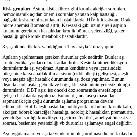
Risk grupları
: Astım, kistik fibroz gibi kronik akciğer sorunları,
hemodinamik açıdan önemli sorunlar yaratan kalp hastalığı,
bağışıklık sistemini zayıflatan hastalıklarda, HİV infeksiyonu Orak
hücre anemisi Romatoid artrit, Kawasaki gibi uzun süreli aspirin
kulanımı gerektiren hastalıklar, kronik böbrek yetersizliği, şeker
hastalığı gibi kronik metabolik hastalıklardır.
8 yaş altında ilk kez yapıldığında 1 ay arayla 2 doz yapılır
Aşıların yapılmaması gereken durumlar çok nadirdir. Bunlar aşı
kontraendikasyonları olarak adlandırılır. Kesin kontraendikasyon
durumlarında aşı yapılmaz. Aşının kendisine veya içerisindeki
bileşenine karşı anaflaktif reaksiyon (ciddi allerji) gelişmesi, ateşli
veya ateşsiz ağır hastalık durumunda aşı dozu yapılmaz. Bunun
dışında canlı aşılar gebelik ve bağışıklık sisteminin yetersiz olduğu
durumlarda, DBT aşısı ise önceki doz sonrasında ensefalopati
gelişen hastalarda yapılmaz. Bunun dışında aşı şemasından
sapmamak için çoğu durumda aşılama programına devam
edilmelidir. Hafif ateşli hastalılar, antibiyotik kullanımı, kronik kalp,
akciğer, böbrek karaciğer hastalığı, nörolojik hastalıklar, prematürite,
yenidoğan sarılığı konvülzyon geçirme öyküsü, ameliyat öncesi ve
sonrası, beslenme yetersizliği vb durumlar aşılamaya engel değildir.
Aşı uygulamaları ve aşı takvimlerinin oluşturulması dinamik olaylar