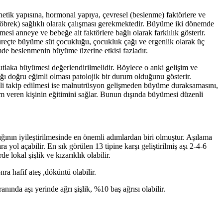
ik yapısına, hormonal yapıya, çevresel (beslenme) faktörlere ve
, böbrek) sağlıklı olarak çalışması gerekmektedir. Büyüme iki dönemde
 anneye ve bebeğe ait faktörlere bağlı olarak farklılık gösterir.
reçte büyüme süt çocukluğu, çocukluk çağı ve ergenlik olarak üç
de beslenmenin büyüme üzerine etkisi fazladır.
utlaka büyümesi değerlendirilmelidir. Böylece o anki gelişim ve
ğı doğru eğimli olması patolojik bir durum olduğunu gösterir.
enli takip edilmesi ise malnutrüsyon gelişmeden büyüme duraksamasını,
ım veren kişinin eğitimini sağlar. Bunun dışında büyümesi düzenli
ığının iyileştirilmesinde en önemli adımlardan biri olmuştur. Aşılama
yol açabilir. En sık görülen 13 tipine karşı geliştirilmiş aşı 2-4-6
e lokal şişlik ve kızarıklık olabilir.
ra hafif ateş ,döküntü olabilir.
nında aşı yerinde ağrı şişlik, %10 baş ağrısı olabilir.