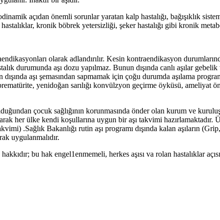
modinamik açıdan önemli sorunlar yaratan kalp hastalığı, bağışıklık sist
astalıklar, kronik böbrek yetersizliği, şeker hastalığı gibi kronik metabo
endikasyonları olarak adlandırılır. Kesin kontraendikasyon durumlarında
r hastalık durumunda aşı dozu yapılmaz. Bunun dışında canlı aşılar gebeli
 dışında aşı şemasından sapmamak için çoğu durumda aşılama programına 
r, prematürite, yenidoğan sarılığı konvülzyon geçirme öyküsü, ameliyat ö
olduğundan çocuk sağlığının korunmasında önder olan kurum ve kuruluşla
 olarak her ülke kendi koşullarına uygun bir aşı takvimi hazırlamaktadı
akvimi) .Sağlık Bakanlığı rutin aşı programı dışında kalan aşıların (G
larak uygulanmalıdır.
hakkıdır; bu hak engel1enmemeli, herkes aşısı va rolan hastalıklar açısı