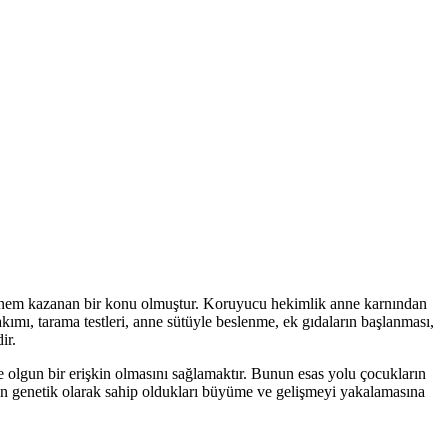
 önem kazanan bir konu olmuştur. Koruyucu hekimlik anne karnından
mı, tarama testleri, anne sütüyle beslenme, ek gıdaların başlanması,
ir.
e olgun bir erişkin olmasını sağlamaktır. Bunun esas yolu çocukların
kların genetik olarak sahip oldukları büyüme ve gelişmeyi yakalamasına