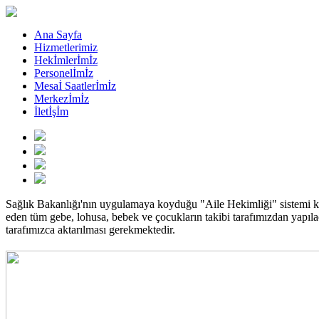
Ana Sayfa
Hizmetlerimiz
Hekİmlerİmİz
Personelİmİz
Mesaİ Saatlerİmİz
Merkezİmİz
İletİşİm
Sağlık Bakanlığı'nın uygulamaya koyduğu "Aile Hekimliği" sistemi 
eden tüm gebe, lohusa, bebek ve çocukların takibi tarafımızdan yapılaca
tarafımızca aktarılması gerekmektedir.