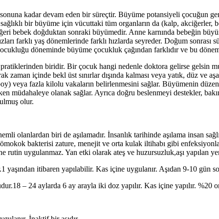
onuna kadar devam eden bir süreçtir. Büyüme potansiyeli çocuğun genet
a sağlıklı bir büyüme için vücuttaki tüm organların da (kalp, akciğerler
iğeri bebek doğduktan sonraki büyümedir. Anne karnında bebeğin büyümesi
rı farklı yaş dönemlerinde farklı hızlarda seyreder. Doğum sonrası sü
t çocukluğu döneminde büyüme çocukluk çağından farklıdır ve bu dönem
atiklerinden biridir. Bir çocuk hangi nedenle doktora gelirse gelsin m
ak zaman içinde bekl üst sınırlar dışında kalması veya yatık, düz ve aşa
boy) veya fazla kilolu vakaların belirlenmesini sağlar. Büyümenin düz
erken müdahaleye olanak sağlar. Ayrıca doğru beslenmeyi destekler, bak
ulmuş olur.
mli olanlardan biri de aşılamadır. İnsanlık tarihinde aşılama insan sağl
okok bakterisi zature, menejit ve orta kulak iltihabı gibi enfeksiyonlara 
rine rutin uygulanmaz. Yan etki olarak ateş ve huzursuzluk,aşı yapılan yerd
1 yaşından itibaren yapılabilir. Kas içine uygulanır. Aşıdan 9-10 gün son
ur.18 – 24 aylarda 6 ay arayla iki doz yapılır. Kas içine yapılır. %20 ora
gulanır. İnaktif bir aşıdır.