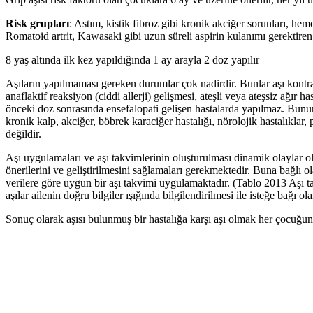
Risk grupları
: Astım, kistik fibroz gibi kronik akciğer sorunları, he
Romatoid artrit, Kawasaki gibi uzun süreli aspirin kulanımı gerektiren h
8 yaş altında ilk kez yapıldığında 1 ay arayla 2 doz yapılır
Aşıların yapılmaması gereken durumlar çok nadirdir. Bunlar aşı kontra
anaflaktif reaksiyon (ciddi allerji) gelişmesi, ateşli veya ateşsiz ağı
önceki doz sonrasında ensefalopati gelişen hastalarda yapılmaz. Bunun
kronik kalp, akciğer, böbrek karaciğer hastalığı, nörolojik hastalıkla
değildir.
Aşı uygulamaları ve aşı takvimlerinin oluşturulması dinamik olaylar 
önerilerini ve geliştirilmesini sağlamaları gerekmektedir. Buna bağlı
verilere göre uygun bir aşı takvimi uygulamaktadır. (Tablo 2013 Aşı t
aşılar ailenin doğru bilgiler ışığında bilgilendirilmesi ile isteğe bağı o
Sonuç olarak aşısı bulunmuş bir hastalığa karşı aşı olmak her çocuğun 