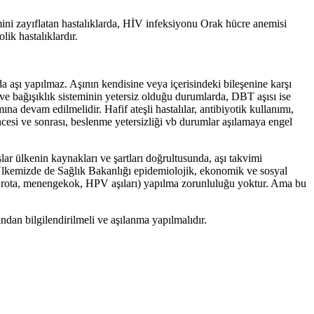
emini zayıflatan hastalıklarda, HİV infeksiyonu Orak hücre anemisi
lik hastalıklardır.
 aşı yapılmaz. Aşının kendisine veya içerisindeki bileşenine karşı
k ve bağışıklık sisteminin yetersiz olduğu durumlarda, DBT aşısı ise
devam edilmelidir. Hafif ateşli hastalılar, antibiyotik kullanımı,
ncesi ve sonrası, beslenme yetersizliği vb durumlar aşılamaya engel
r ülkenin kaynakları ve şartları doğrultusunda, aşı takvimi
r. Ülkemizde de Sağlık Bakanlığı epidemiolojik, ekonomik ve sosyal
rip,rota, menengekok, HPV aşıları) yapılma zorunluluğu yoktur. Ama bu
ndan bilgilendirilmeli ve aşılanma yapılmalıdır.