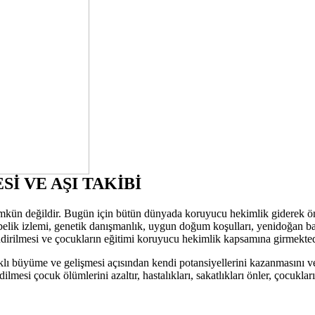
 VE AŞI TAKİBİ
 mümkün değildir. Bugün için bütün dünyada koruyucu hekimlik giderek
elik izlemi, genetik danışmanlık, uygun doğum koşulları, yenidoğan bakı
ndirilmesi ve çocukların eğitimi koruyucu hekimlik kapsamına girmekted
lıklı büyüme ve gelişmesi açısından kendi potansiyellerini kazanmasını v
edilmesi çocuk ölümlerini azaltır, hastalıkları, sakatlıkları önler, çocu