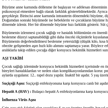
Büyüme anne karnında döllenme ile başlayan ve adölesan döneminin s
psikososyal etmenlere bağlı olarak farklılık gösterebilmektedir. Ayrıc
gerçekleşir. Birincisi anne karnında intrauterin dönemdeki büyüme, d
Doğumdan sonraki büyümede ise bebeklerin ve çocukların büyüme hızla
dönemde izlenir. Her bir dönemde büyüme hızı farklılık gösterir. Sü
Büyümenin izlenmesi çocuk sağlığı ve hastalık bölümünün en önemli pr
beslenme düzeyi saptanabildiği gibi daha önceki ölçümlerle kıyaslanar
Büyümenin değerlendirilmesi beslenme yetersizliği (düşük kilo, kısa 
obezite gelişmeden aşırı hızlı kilo alımını saptamaya yarar. Böylece 
aralıklarla takip edilen çocuğa diğer koruyucu hekimlik hizmetleri sun
AŞI TAKİBİ
Çocuk sağlığı izleminde koruyucu hekimlik hizmetleri içerisinde en öne
bireyleri hastalıklardan ve neden olan komplikasyonlarından korur. pnöm
aylarda uygulanır. 12.. rapel dozu yapılır. İnaktif bir aşıdır. 5 yaş üze
Suçiçeği Aşısı:
Suçiçeği enfeksiyonuna karşı koruyucu canlı bir aşıdır.
Hepatit A (HAV) :
Bulaşıcı hepatit A enfeksiyonlarına karşı koruyucud
İnfluenza Virüs Aşısı
Grip aşısı risk faktörü olan çocuklara 6 ay ve üzerine önerilir, her yıl uy