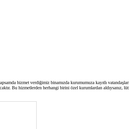
kapsamda hizmet verdiğimiz binamızda kurumumuza kayıtlı vatandaşla
ktır. Bu hizmetlerden herhangi birini özel kurumlardan aldıysanız, lütfen